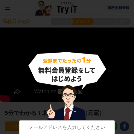
無料会員登録
高校日本史B
ポイント
ポイント
ポイント
練習
5分でわかる！北条時宗の時代（元寇）
150