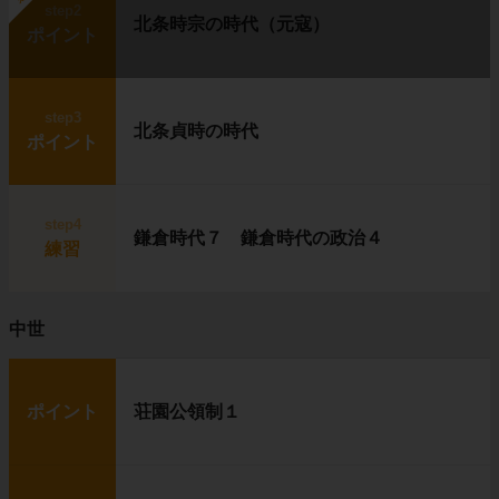
step2
北条時宗の時代（元寇）
ポイント
step3
北条貞時の時代
ポイント
step4
鎌倉時代７ 鎌倉時代の政治４
練習
中世
ポイント
荘園公領制１