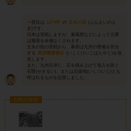
一度目は
1274年
の
文永の役
(ぶんえいのえ
き)です。
日本は苦戦しますが、暴風雨などによって元軍
は撤退を余儀なくされます。
文永の役の苦戦から、幕府は九州の警備を担当
する
異国警護番役
(いこくけいごばんやく)を強
化します。
また、九州沿岸に、石を積み上げて侵入を防ぐ
石塁(せきるい)、または石築地(いしついじ)とも
呼ばれるものを設置しました。
石塁(石築地)