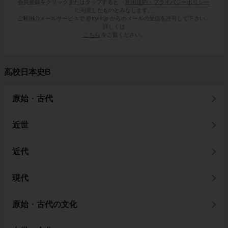
会員登録をクリックまたはタップすると、
利用規約・プライバシーポリシー
に同意したものとみなします。
ご利用のメールサービスで @try-it.jp からのメールの受信を許可して下さい。
詳しくは
こちら
をご覧ください。
高校日本史B
原始・古代
近世
近代
現代
原始・古代の文化