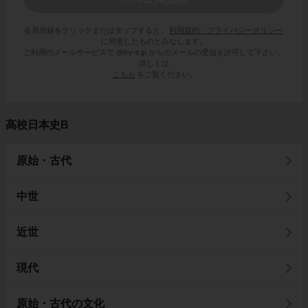
会員登録をクリックまたはタップすると、
利用規約・プライバシーポリシー
に同意したものとみなします。
ご利用のメールサービスで @try-it.jp からのメールの受信を許可して下さい。
詳しくは
こちら
をご覧ください。
高校日本史B
原始・古代
中世
近世
現代
原始・古代の文化