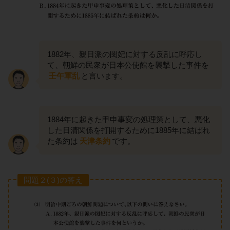
1882年、親日派の閔妃に対する反乱に呼応し
て、朝鮮の民衆が日本公使館を襲撃した事件を
壬午軍乱
と言います。
1884年に起きた甲申事変の処理策として、悪化
した日清関係を打開するために1885年に結ばれ
た条約は
天津条約
です。
問題２(３)の答え