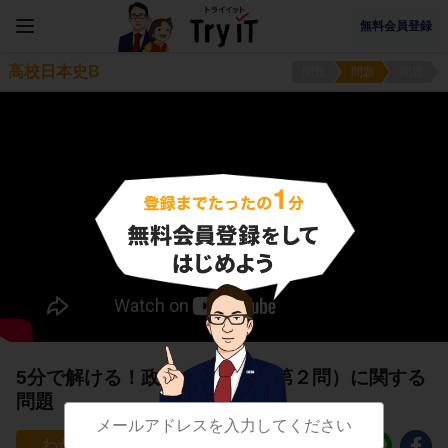
無料会員登録
高校日本史B
問題
問題
問題
5分で解ける！政党の結成３（第２問）に関する
問題
17