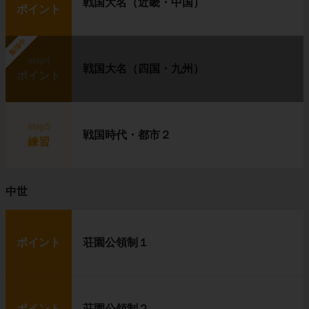
戦国大名（近畿・中国）
ポイント
勉強中
step4
戦国大名（四国・九州）
ポイント
step5
戦国時代・都市２
練習
中世
ポイント
荘園公領制１
ポイント
荘園公領制２