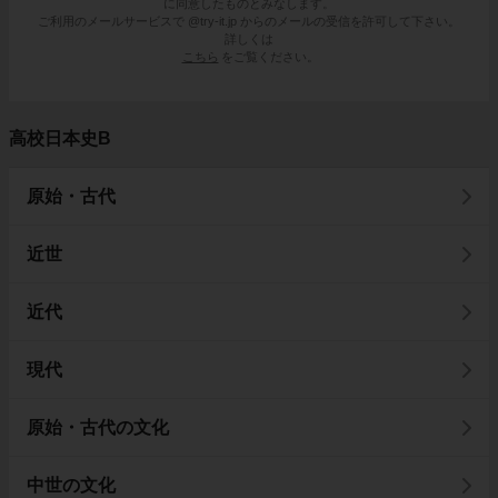
に同意したものとみなします。
ご利用のメールサービスで @try-it.jp からのメールの受信を許可して下さい。
詳しくは
こちら
をご覧ください。
高校日本史B
原始・古代
近世
近代
現代
原始・古代の文化
中世の文化