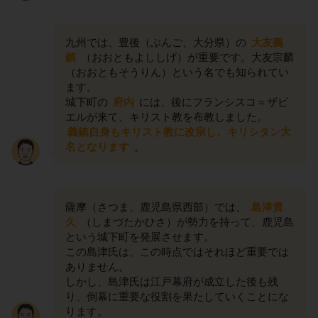
九州では、豊後（ぶんご、大分県）の
大友義
鎮
（おおともよししげ）が重要です。大友宗麟
（おおともそうりん）という名でも知られてい
ます。
城下町の
府内
には、後にフランシスコ＝ザビ
エルが来て、キリスト教を布教しました。
義鎮自身もキリスト教に改宗し、キリシタン大
名となります
。
薩摩（さつま、鹿児島県西部）では、
島津貴
久
（しまづたかひさ）が勢力を持って、鹿児島
という城下町を発展させます。
この島津氏は、この時点ではそれほど重要では
ありません。
しかし、島津氏は江戸幕府が成立した後も残
り、倒幕に重要な役割を果たしていくことにな
ります。