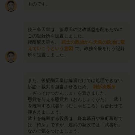
ものです。
後三条天皇は、藤原氏の財政基盤を削るために
この記録所を設置しました。
後醍醐天皇も、
武士の政治から天皇の政治に変
えていこうという意図
で、政務全般を行う記録
所を設置しました。
また、後醍醐天皇は綸旨だけでは処理できない
訴訟・裁判を担当させるため、
雑訴決断所
（ざっそけつだんじょ）を置きました。
恩賞を与える恩賞方（おんしょうがた）、武士
を統率する武者所（むしゃどころ）も合わせて
押さえましょう。
武士を統率する役所は、鎌倉幕府や室町幕府で
は「侍所」ですが、建武の新政では「武者所」
なので気をつけましょう。