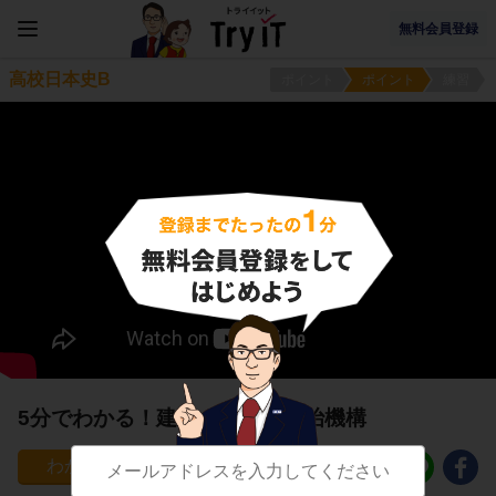
無料会員登録
高校日本史B
ポイント
ポイント
練習
5分でわかる！建武の新政の政治機構
72