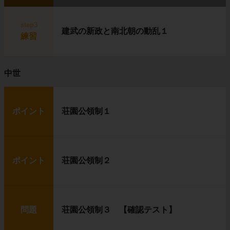
step3
建武の新政と南北朝の動乱１
練習
中世
ポイント
荘園公領制１
ポイント
荘園公領制２
問題
荘園公領制３ 【確認テスト】