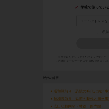
学校で使ってい
会員登録をクリックまたはタップすると、
ご利用のメールサービスで @try-it.jp
近代の練習
昭和戦前４ 恐慌の時代と満州事
昭和戦前５ 恐慌の時代と満州事
広田弘毅内閣・林銑十郎内閣