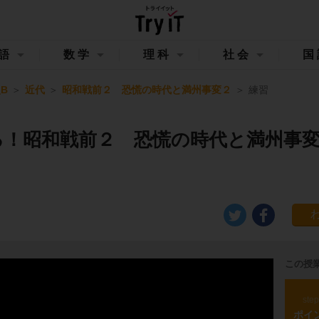
語
数学
理科
社会
国
B
近代
昭和戦前２ 恐慌の時代と満州事変２
練習
る！昭和戦前２ 恐慌の時代と満州事
この授
ste
ポイ