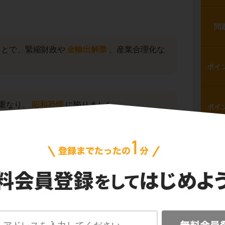
問
もとで、緊縮財政や
金輸出解禁
、産業合理化な
ポイ
重なり、
昭和恐慌
に陥りました。
ポイ
問
ポイ