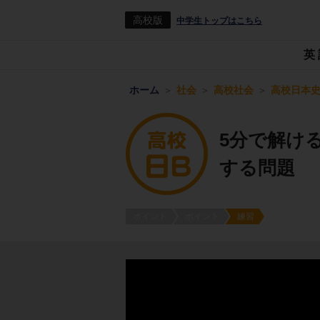
高校版
中学生トップはこちら
英
ホーム
社会
高校社会
高校日本史
5分で解け
する問題
ポイント
ポイント
練習