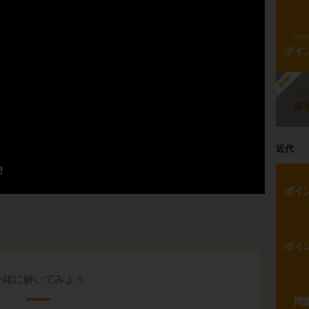
ste
ポイ
勉強中
ste
練
近代
ポイ
ポイ
一緒に解いてみよう
問