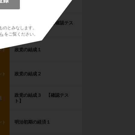
自由民権運動２
ント
自由民権運動３ 【確認テス
題
ものとみなします。
ト】
ら
をご覧ください。
政党の結成１
ント
政党の結成２
ント
政党の結成３ 【確認テス
題
ト】
明治初期の経済１
ント