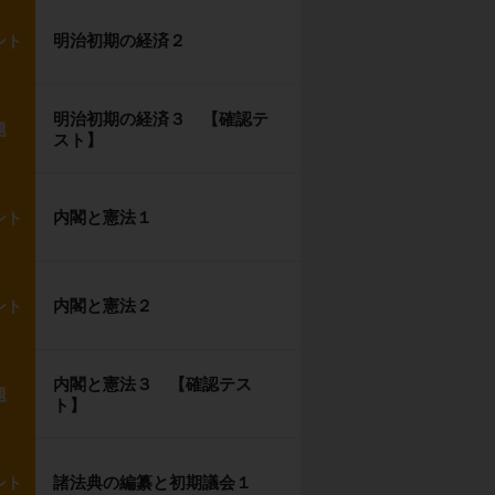
明治初期の経済２
ント
明治初期の経済３ 【確認テ
題
スト】
内閣と憲法１
ント
内閣と憲法２
ント
内閣と憲法３ 【確認テス
題
ト】
諸法典の編纂と初期議会１
ント