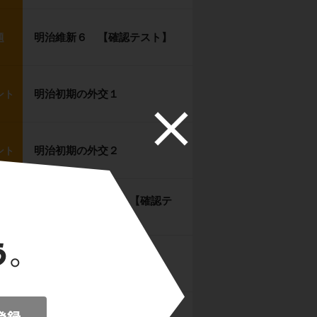
明治維新６ 【確認テスト】
題
明治初期の外交１
ント
明治初期の外交２
ント
明治初期の外交３ 【確認テ
題
スト】
自由民権運動１
ント