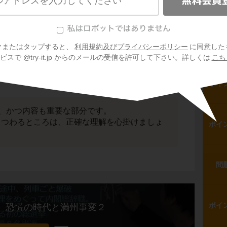
ポイ
問
クまたはタップすると、
利用規約及びプライバシーポリシー
に同意した
スで @try-it.jp からのメールの受信を許可して下さい。詳しくは
こち
ポイ
、かつ内容も重要な部分です。
まつわるところは、正確な理解を心掛けましょ
ポイ
問
ポイ
 恐慌の時代と満州事変２