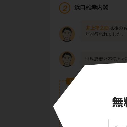
浜口雄幸内閣
井上準之助
蔵相の
どが行われました。
世界恐慌と不況とが
練習の答え