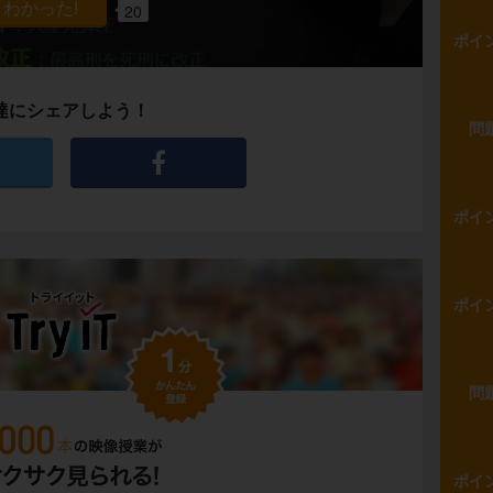
20
ポイ
達にシェアしよう！
問
ポイ
ポイ
問
ポイ