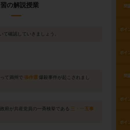
練習の解説授業
問
ポイ
いて確認していきましょう。
ポイ
問
よって満州で
張作霖
爆殺事件が起こされまし
ポイ
後に政府が共産党員の一斉検挙である
三・一五事
ポイ