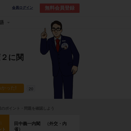
無料会員登録
会員ログイン
語
変２に関
20
業のポイント・問題を確認しよう
p1
田中義一内閣 （外交・内
省）
ント