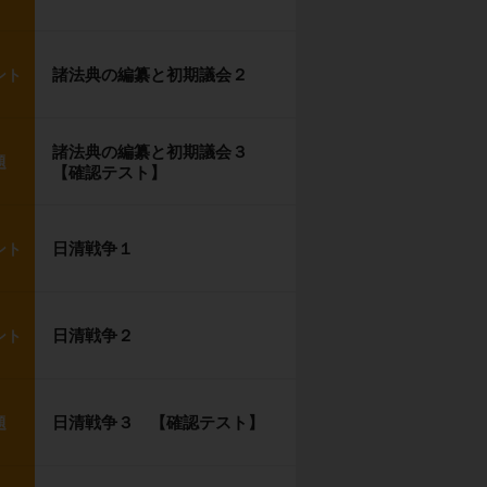
諸法典の編纂と初期議会２
ント
諸法典の編纂と初期議会３
題
【確認テスト】
日清戦争１
ント
日清戦争２
ント
日清戦争３ 【確認テスト】
題