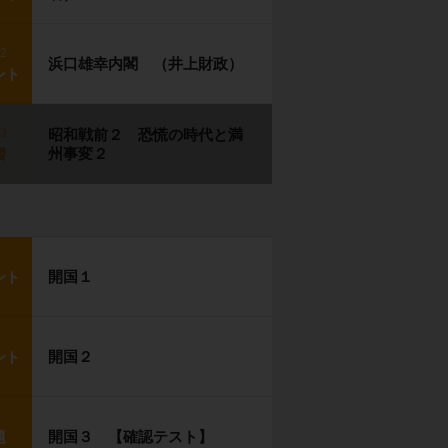
p2
浜口雄幸内閣 （井上財政）
ント
p3
昭和戦前２ 恐慌の時代と満
州事変２
習
開国１
ント
開国２
ント
開国３ 【確認テスト】
題