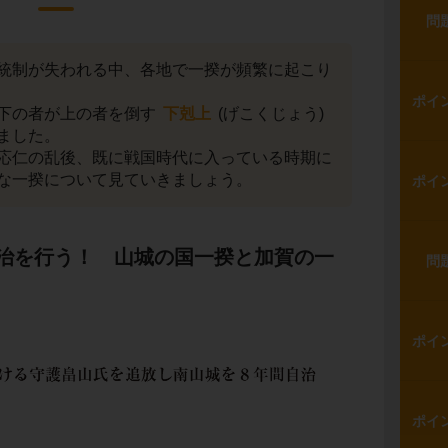
問
統制が失われる中、各地で一揆が頻繁に起こり
ポイ
下の者が上の者を倒す
下剋上
(げこくじょう)
ました。
応仁の乱後、既に戦国時代に入っている時期に
な一揆について見ていきましょう。
ポイ
治を行う！ 山城の国一揆と加賀の一
問
ポイ
ポイ