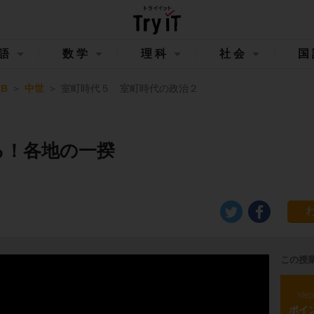
語
数学
理科
社会
国
B
中世
室町時代５ 室町時代の政治２
る！各地の一揆
この授
ste
ポイ