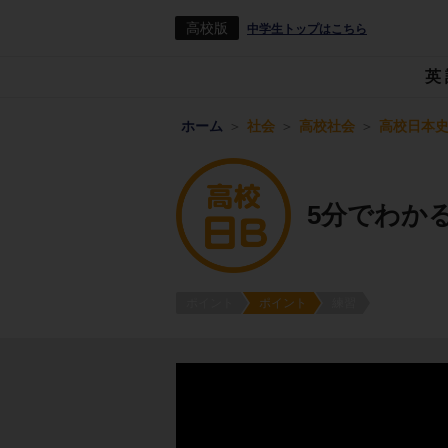
高校版
中学生トップはこちら
英
ホーム
社会
高校社会
高校日本史
5分でわか
ポイント
ポイント
練習