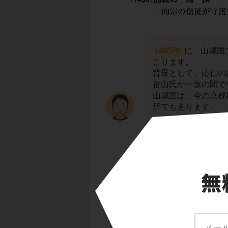
1485年
に、山城国
こります。
背景として、応仁の
畠山氏が一族の間で
山城国は、今の京都
所でもあります。
この争いに業を煮や
ダー格の人々)が中
これが、
山城の国
そして、この後８年
ました。