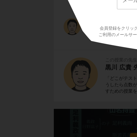
1488年
には、加賀
起こります。
一向宗(浄土真宗)の
し、100年もの間
会員登録をクリッ
ご利用のメールサービ
この授業の先
黒川 広貴 
「どこがテス
うしたら点数
すための授業