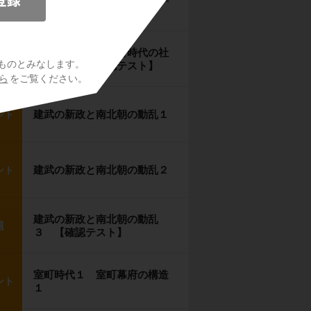
ント
会経済２
鎌倉時代１２ 鎌倉時代の社
題
ものとみなします。
会経済３ 【確認テスト】
ら
をご覧ください。
建武の新政と南北朝の動乱１
ント
建武の新政と南北朝の動乱２
ント
建武の新政と南北朝の動乱
題
３ 【確認テスト】
室町時代１ 室町幕府の構造
ント
１