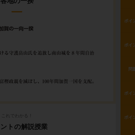
各地の一揆
ポイ
ポイ
問
ポイ
これでわかる！
ポイ
ントの解説授業