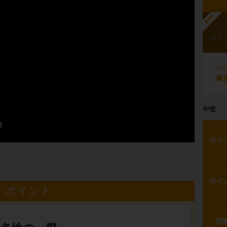
勉強中
ste
ポイ
ste
練
中世
ポイ
ポイ
ポイント
問