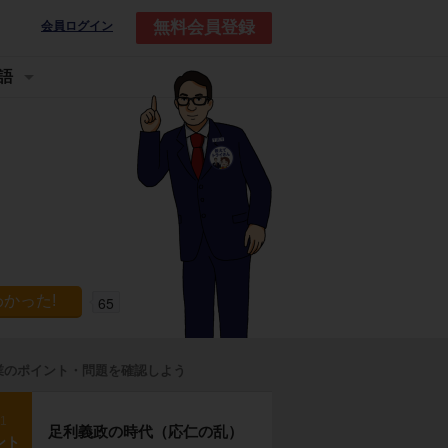
無料会員登録
会員ログイン
語
65
業のポイント・問題を確認しよう
p1
足利義政の時代（応仁の乱）
ント