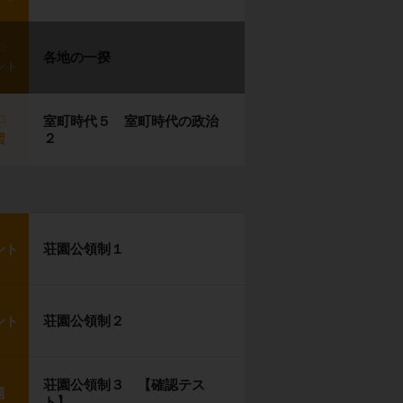
p2
各地の一揆
ント
p3
室町時代５ 室町時代の政治
２
習
荘園公領制１
ント
荘園公領制２
ント
荘園公領制３ 【確認テス
題
ト】