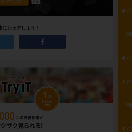
65
ポイ
達にシェアしよう！
問
ポイ
ポイ
問
ポイ