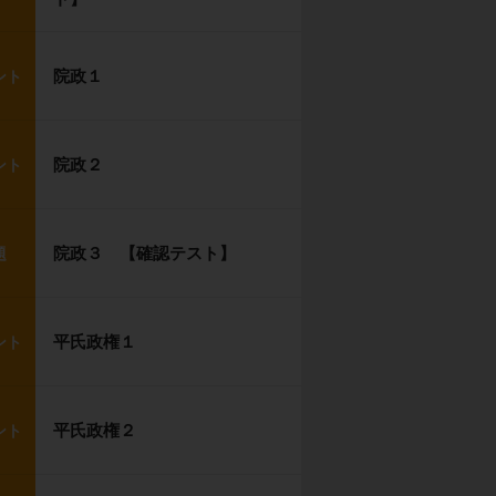
院政１
ント
院政２
ント
院政３ 【確認テスト】
題
平氏政権１
ント
平氏政権２
ント