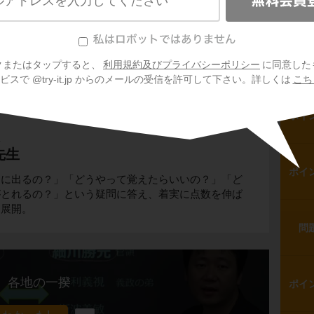
ポイ
で
加賀の一向一揆
(かがのいっこういっき)が
信徒が守護の富樫政親(とがしまさちか)を滅ぼ
問
、国を支配した一揆です。
クまたはタップすると、
利用規約及びプライバシーポリシー
に同意した
スで @try-it.jp からのメールの受信を許可して下さい。詳しくは
こち
ポイ
生
先生
ポイ
トに出るの？」「どうやって覚えたらいいの？」「ど
がとれるの？」という疑問に答え、着実に点数を伸ば
を展開。
問
各地の一揆
ポイ