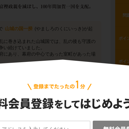
問
で
山城の国一揆
(やましろのくにいっき)が起
ポイ
乱に巻き込まれた山城国では、乱の後も守護の
争い続けていました。
府にあり、幕府の中心であった室町があった場
ポイ
問
した国人(元々地頭や荘官だった、地元のリー
心となって、守護の畠山氏を追放します。
一揆
です。
間、守護に代わって国人たちが自治支配を行い
ポイ