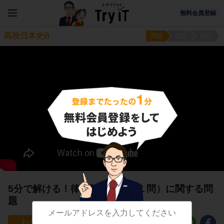
無料会員登録
高校日本史B
問題
問題
問題
5分で解ける！律令制度３（第１問）に関する問
題
74