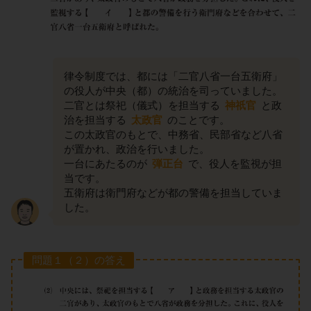
律令制度では、都には「二官八省一台五衛府」
の役人が中央（都）の統治を司っていました。
二官とは祭祀（儀式）を担当する
神祇官
と政
治を担当する
太政官
のことです。
この太政官のもとで、中務省、民部省など八省
が置かれ、政治を行いました。
一台にあたるのが
弾正台
で、役人を監視が担
当です。
五衛府は衛門府などが都の警備を担当していま
した。
問題１（２）の答え