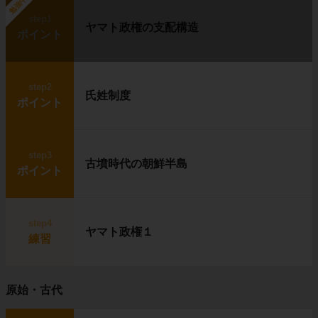
勉強中
step1
ヤマト政権の支配構造
ポイント
step2
氏姓制度
ポイント
step3
古墳時代の朝鮮半島
ポイント
step4
ヤマト政権１
練習
原始・古代