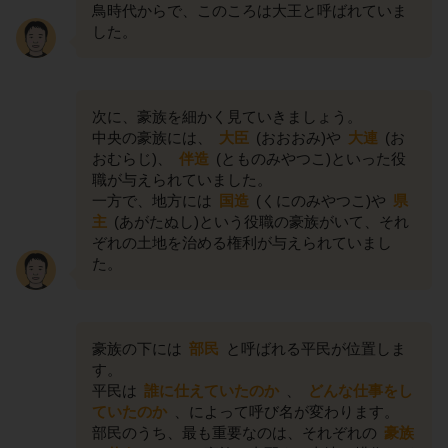
鳥時代からで、このころは大王と呼ばれていま
した。
次に、豪族を細かく見ていきましょう。
中央の豪族には、
大臣
(おおおみ)や
大連
(お
おむらじ)、
伴造
(とものみやつこ)といった役
職が与えられていました。
一方で、地方には
国造
(くにのみやつこ)や
県
主
(あがたぬし)という役職の豪族がいて、それ
ぞれの土地を治める権利が与えられていまし
た。
豪族の下には
部民
と呼ばれる平民が位置しま
す。
平民は
誰に仕えていたのか
、
どんな仕事をし
ていたのか
、によって呼び名が変わります。
部民のうち、最も重要なのは、それぞれの
豪族