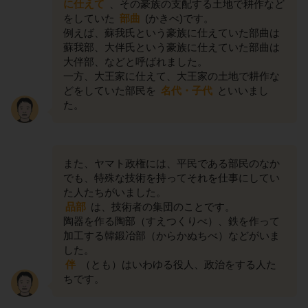
に仕えて
、その豪族の支配する土地で耕作など
をしていた
部曲
(かきべ)です。
例えば、蘇我氏という豪族に仕えていた部曲は
蘇我部、大伴氏という豪族に仕えていた部曲は
大伴部、などと呼ばれました。
一方、大王家に仕えて、大王家の土地で耕作な
どをしていた部民を
名代・子代
といいまし
た。
また、ヤマト政権には、平民である部民のなか
でも、特殊な技術を持ってそれを仕事にしてい
た人たちがいました。
品部
は、技術者の集団のことです。
陶器を作る陶部（すえつくりべ）、鉄を作って
加工する韓鍛冶部（からかぬちべ）などがいま
した。
伴
（とも）はいわゆる役人、政治をする人た
ちです。