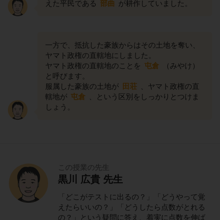
えた平民である
部曲
が耕作していました。
一方で、抵抗した豪族からはその土地を奪い、
ヤマト政権の直轄地にしました。
ヤマト政権の直轄地のことを
屯倉
（みやけ）
と呼びます。
服属した豪族の土地が
田荘
、ヤマト政権の直
轄地が
屯倉
、という区別をしっかりとつけま
しょう。
この授業の先生
黒川 広貴 先生
「どこがテストに出るの？」「どうやって覚
えたらいいの？」「どうしたら点数がとれる
の？」という疑問に答え、着実に点数を伸ば