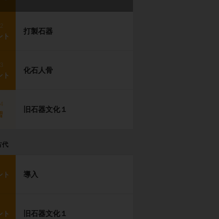
p2
打製石器
ント
p3
化石人骨
ント
p4
旧石器文化１
習
古代
導入
ント
旧石器文化１
ント