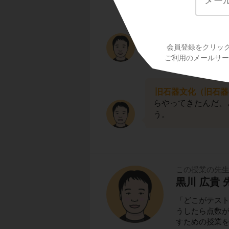
ここで日本史の鉄則
原始・古代の時代で
と一緒に押さえる
よ
例えば、ナウマンゾ
会員登録をクリッ
にある
、と覚えて
ご利用のメールサービ
旧石器文化（旧石器
らやってきたんだ、
う。
この授業の先
黒川 広貴 
「どこがテス
うしたら点数
すための授業