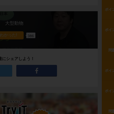
ポイ
大型動物
ポイ
386
問
達にシェアしよう！
ポイ
ポイ
問