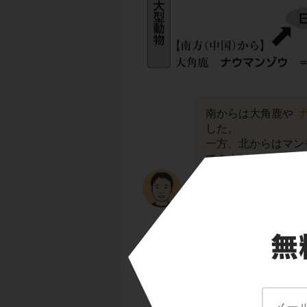
南からは大角鹿や
した。
一方、北からはマン
てきました。
南からきたナウマン
マンゾウの化石が発
日本史の鉄則！ 「
える