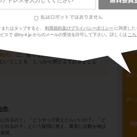
！
ポイ
「遺跡」が出てきたら、必ず「都道府県名」
うにしましょう！
ウの化石が発見された
野尻湖の遺跡は長野県
ポイ
クまたはタップすると、
利用規約及びプライバシーポリシー
に同意した
おきましょう。
スで @try-it.jp からのメールの受信を許可して下さい。詳しくは
こち
問
時代）
に、様々な大型動物が大陸（中国）か
ということを、しっかり押さえておきましょ
ポイ
ポイ
生
先生
トに出るの？」「どうやって覚えたらいいの？」「ど
問
がとれるの？」という疑問に答え、着実に点数を伸ば
を展開。