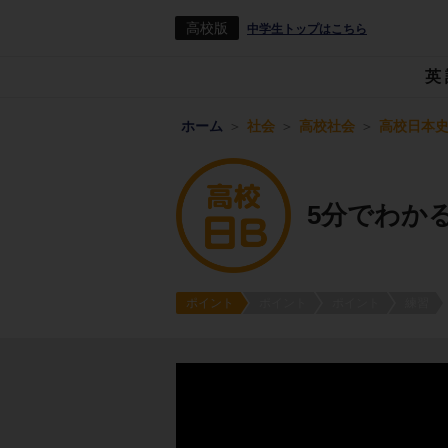
高校版
中学生トップはこちら
英
ホーム
社会
高校社会
高校日本史
5分でわか
ポイント
ポイント
ポイント
練習