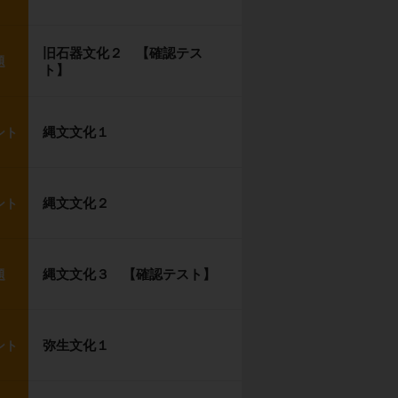
旧石器文化２ 【確認テス
題
ト】
縄文文化１
ント
縄文文化２
ント
縄文文化３ 【確認テスト】
題
弥生文化１
ント