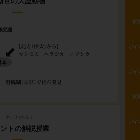
新世の大型動物
問
ポイ
ポイ
問
これでわかる！
ポイ
ントの解説授業