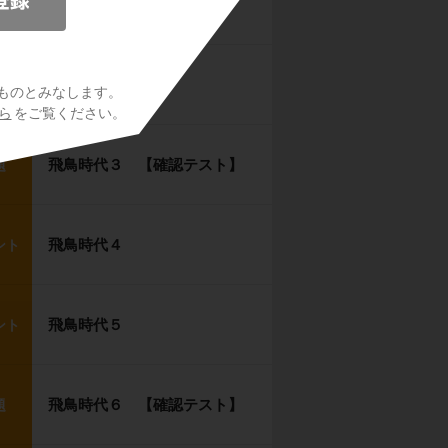
飛鳥時代１
ント
飛鳥時代２
ント
ものとみなします。
ら
をご覧ください。
飛鳥時代３ 【確認テスト】
題
飛鳥時代４
ント
飛鳥時代５
ント
飛鳥時代６ 【確認テスト】
題