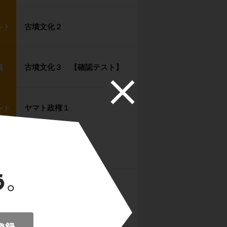
古墳文化２
ント
古墳文化３ 【確認テスト】
題
ヤマト政権１
ント
ヤマト政権２
ント
ヤマト政権３ 【確認テス
題
ト】