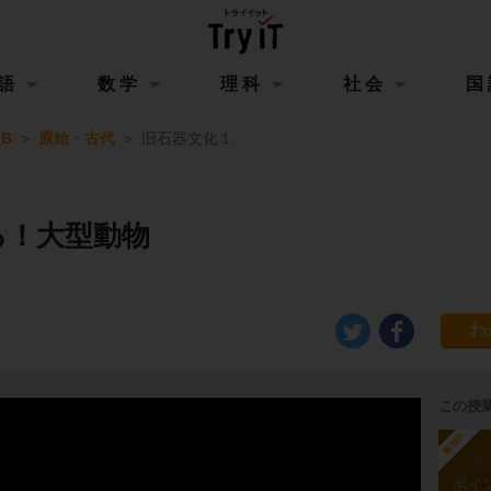
語
数学
理科
社会
国
B
原始・古代
旧石器文化１
る！大型動物
この授
勉強中
ste
ポイ