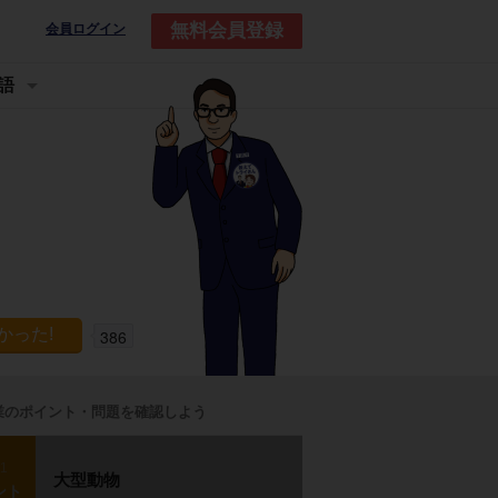
無料会員登録
会員ログイン
語
386
業のポイント・問題を確認しよう
p1
大型動物
ント