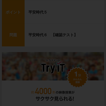
ポイント
平安時代５
問題
平安時代６ 【確認テスト】