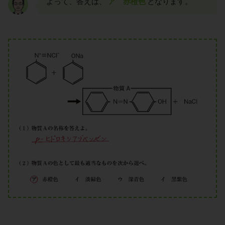
よって、答えは、
ア 赤橙色
となります。