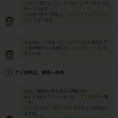
このアゾ基によって、２つの
ベンゼン環
がつな
がっています。
これをつなげて読むと、
p-ヒドロキシアゾベン
ゼン
となります。
ちなみに、このように、ジアゾニウム塩からア
ゾ化合物をつくる反応を、
カップリング
といい
ましたね。
アゾ染料は、黄色～赤色
(2)は、物質Aの色を答える問題です。
p-ヒドロキシアゾベンゼンは、
アゾ染料
の一種
です。
ということは、
黄色～赤色
を示すことがわかり
ますね。