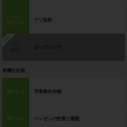
step2
アゾ染料
ポイント
勉強中
step3
カップリング
練習
有機化合物
ポイント
芳香族化合物
ポイント
ベンゼンの性質と種類