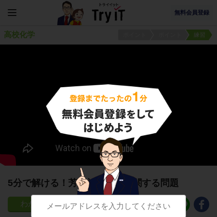
無料会員登録
高校化学
ポイント
ポイント
練習
5分で解ける！芳香族化合物に関する問題
43