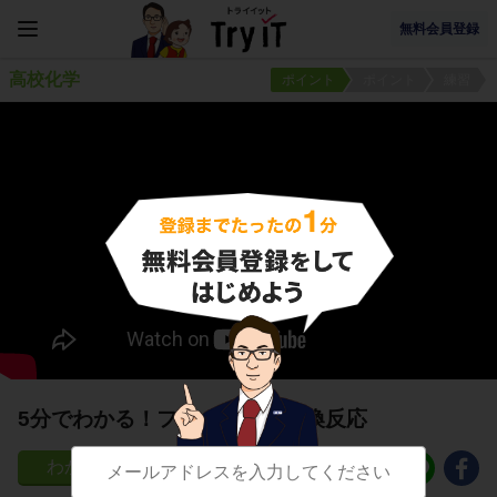
無料会員登録
高校化学
ポイント
ポイント
練習
5分でわかる！フェノールの置換反応
67