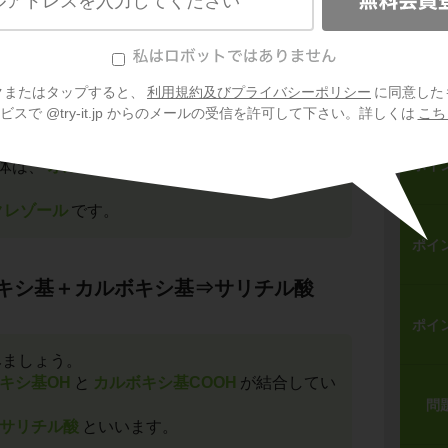
ポイ
クレゾール
といいます。
ポイ
クまたはタップすると、
利用規約及びプライバシーポリシー
に同意した
スで @try-it.jp からのメールの受信を許可して下さい。詳しくは
こち
ゾールには、
異性体
が存在するということで
ポイ
体は、
オルト・メタ・パラ
の３種類がありま
クレゾール
です。
ポイ
キシ基＋カルボキシ基⇒サリチル酸
ポイ
みましょう。
キシ基OH
と
カルボキシ基COOH
が結合してい
問
サリチル酸
といいます。