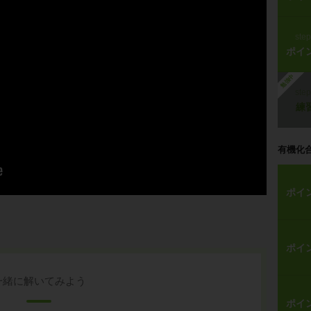
ste
ポイ
勉強中
ste
練
有機化
ポイ
ポイ
一緒に解いてみよう
ポイ