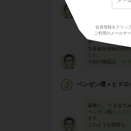
ね。
このような物質を、
会員登録をクリッ
ご利用のメールサービ
注意するのは、クレ
す。
芳香族化合物の異性
した。
今回の物質は、
p
-
ベンゼン環＋ヒドロ
最後に、
ウ
を見て
ベンゼン環に
ヒドロ
ます。
このような物質を、