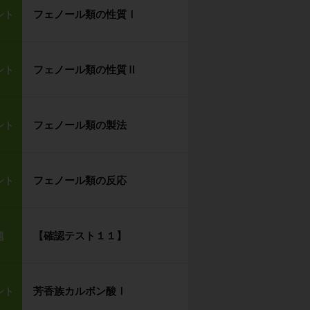
フェノール類の性質Ⅰ
ント
フェノール類の性質Ⅱ
ント
フェノール類の製法
ント
フェノール類の反応
ント
【確認テスト１１】
題
芳香族カルボン酸Ⅰ
ント