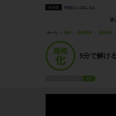
高校版
中学生トップはこちら
英
ホーム
理科
高校理科
高校化学
5分で解け
ポイント
ポイント
練習