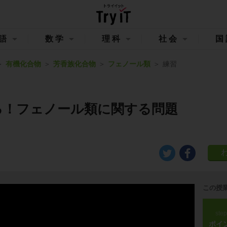
語
数学
理科
社会
国
有機化合物
芳香族化合物
フェノール類
練習
る！フェノール類に関する問題
この授
ste
ポイ