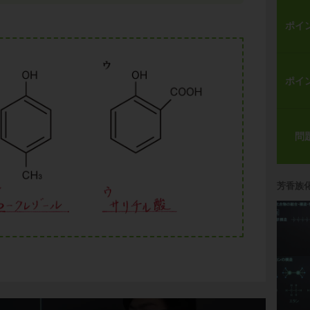
ポイ
ポイ
問
芳香族