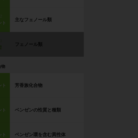
p2
主なフェノール類
ント
p3
フェノール類
習
合物
芳香族化合物
ント
ベンゼンの性質と種類
ント
ベンゼン環を含む異性体
ント