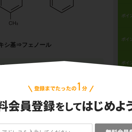
ポイ
ポイ
キシ基⇒フェノール
ポイ
主役ですよね。
キシ基OH
が結合したものを
フェノール
という
問
キシ基＋メチル基⇒クレゾール
ポイ
キシ基OHとメチル基CH
が結合しています
3