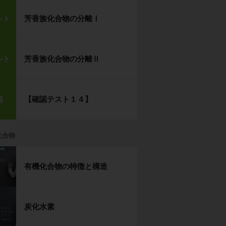
芳香族化合物の分離Ⅰ
ント
芳香族化合物の分離Ⅱ
ント
【確認テスト１４】
題
化合物
有機化合物の特徴と構造
炭化水素