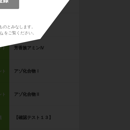
芳香族アミンⅡ
ント
芳香族アミンⅢ
ント
ものとみなします。
ら
をご覧ください。
芳香族アミンⅣ
ント
アゾ化合物Ⅰ
ント
アゾ化合物Ⅱ
ント
【確認テスト１３】
題