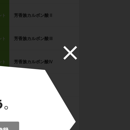
芳香族カルボン酸Ⅱ
ント
芳香族カルボン酸Ⅲ
ント
芳香族カルボン酸Ⅳ
ント
【確認テスト１２】
題
芳香族アミンⅠ
ント