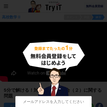
無料会員登録
高校数学Ⅱ
ポイント
例題
練習
5分で解ける！対数の計算の総合（２）に関する
問題
43