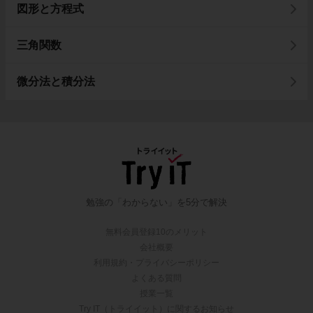
図形と方程式
三角関数
微分法と積分法
勉強の「わからない」を5分で解決
無料会員登録10のメリット
会社概要
利用規約・プライバシーポリシー
よくある質問
授業一覧
Try IT（トライイット）に関するお知らせ