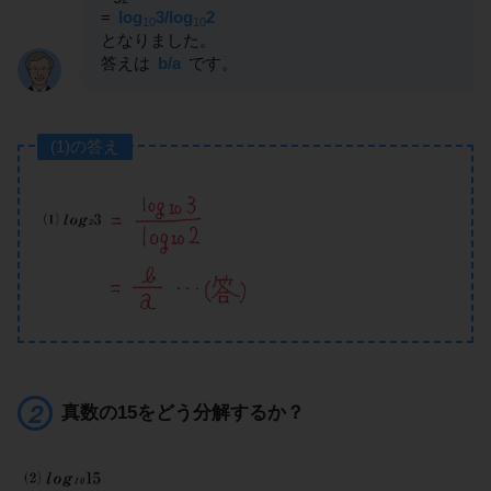
=
log
3/log
2
10
10
となりました。
答えは
b/a
です。
(1)の答え
真数の15をどう分解するか？