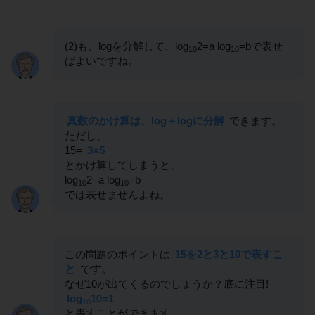
(2)も、logを分解して、log
2=a log
=bで表せ
10
10
ばよいですね。
真数のかけ算は、log＋logに分解
できます。
ただし、
15=
3×5
とかけ算してしまうと、
log
2=a log
=b
10
10
では表せませんよね。
この問題のポイントは
15を2と3と10で表すこ
と
です。
なぜ10が出てくるのでしょうか？底に注目!
log
10=1
10
と表すことができます。