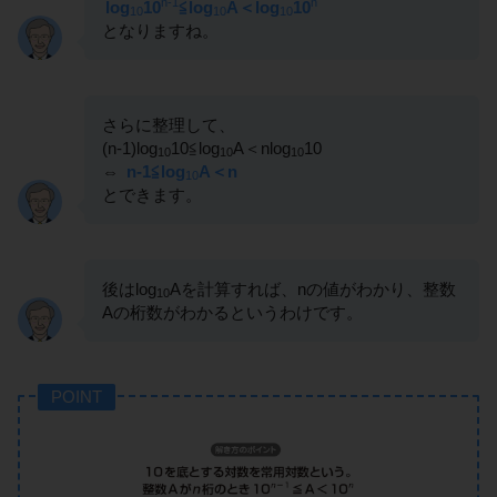
n-1
n
log
10
≦log
A＜log
10
10
10
10
となりますね。
さらに整理して、
(n-1)log
10≦log
A＜nlog
10
10
10
10
⇔
n-1≦log
A＜n
10
とできます。
後はlog
Aを計算すれば、nの値がわかり、整数
10
Aの桁数がわかるというわけです。
POINT