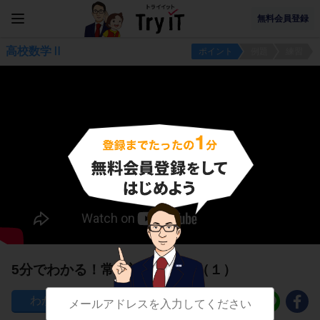
無料会員登録
高校数学Ⅱ
ポイント
例題
練習
5分でわかる！常用対数の応用（１）
317