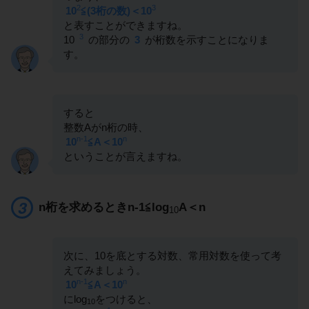
2
3
10
≦(3桁の数)＜10
と表すことができますね。
3
10
の部分の
3
が桁数を示すことになりま
す。
すると
整数Aがn桁の時、
n-1
n
10
≦A＜10
ということが言えますね。
n桁を求めるときn-1≦log
A＜n
10
次に、10を底とする対数、常用対数を使って考
えてみましょう。
n-1
n
10
≦A＜10
にlog
をつけると、
10