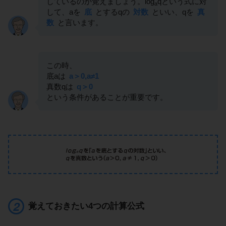
しているのか覚えましょう。log
qという式に対
a
して、aを
底
とするqの
対数
といい、qを
真
数
と言います。
この時、
底aは
a＞0,a≠1
真数qは
q＞0
という条件があることが重要です。
覚えておきたい4つの計算公式