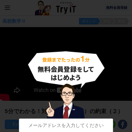
無料会員登録
高校数学Ⅱ
ポイント
例題
練習
5分でわかる！対数（logarithm）の約束（２）
133