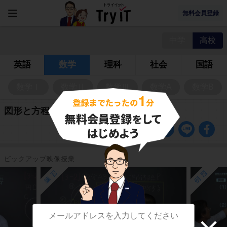
無料会員登録
中学
高校
英語
数学
理科
社会
国語
数学Ⅰ
数学Ⅱ
数学Ⅲ
数学A
数学B
図形と方程式の問題
ピックアップ映像授業
練習
例題