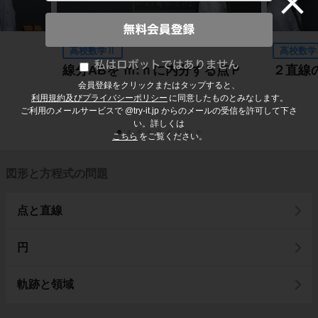
高校数学Ⅱ
高校数学
線分ABを ｍ:ｎに内分する点Ｐ
２直線
会員登録をクリックまたはタップすると、
利用規約及びプライバシーポリシー
に同意したものとみなします。
ご利用のメールサービスで @try-it.jp からのメールの受信を許可して下さ
い。詳しくは
こちら
をご覧ください。
図形と方程式の問題
点と直線
円
軌跡と領域