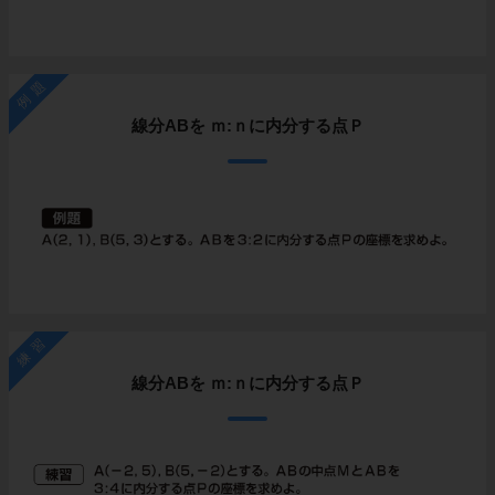
例題
線分ABを ｍ:ｎに内分する点Ｐ
練習
線分ABを ｍ:ｎに内分する点Ｐ