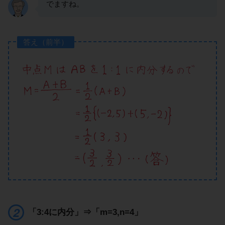
でますね。
答え（前半）
「3:4に内分」⇒「m=3,n=4」