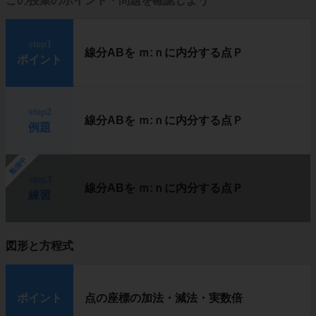
この授業のポイント・問題を確認しよう
step1
線分ABを ｍ:ｎに内分する点Ｐ
ポイント
step2
線分ABを ｍ:ｎに内分する点Ｐ
例題
勉強中
step3
線分ABを ｍ:ｎに内分する点Ｐ
練習
図形と方程式
ポイント
点の座標の加法・減法・実数倍