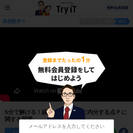
無料会員登録
高校数学Ⅱ
ポイント
例題
練習
5分で解ける！線分ABを ｍ:ｎに内分する点Ｐに
関する問題
61