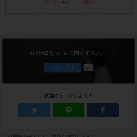
線分ABを ｍ:ｎに内分する点Ｐ
61
友達にシェアしよう！