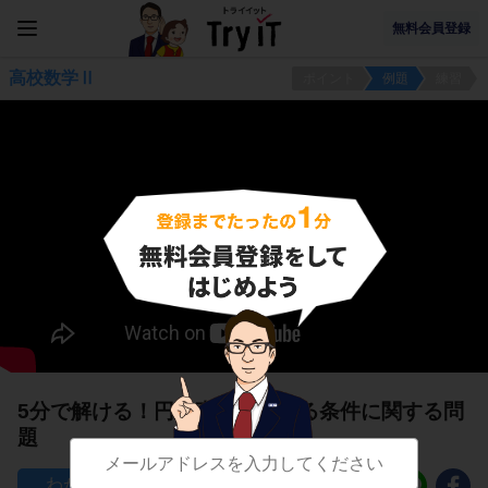
無料会員登録
高校数学Ⅱ
ポイント
例題
練習
5分で解ける！円と直線の接する条件に関する問
題
91