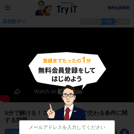
無料会員登録
高校数学Ⅱ
ポイント
例題
練習
5分で解ける！２つの円が２点で交わる条件に関
する問題
94