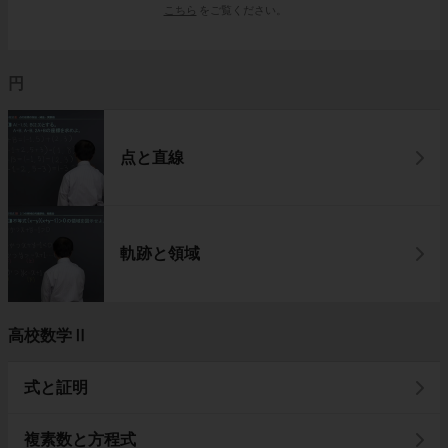
こちら
をご覧ください。
円
点と直線
軌跡と領域
高校数学Ⅱ
式と証明
複素数と方程式