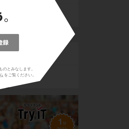
２つの円の共有点の計算
ント
点と直線
ものとみなします。
ら
をご覧ください。
軌跡と領域