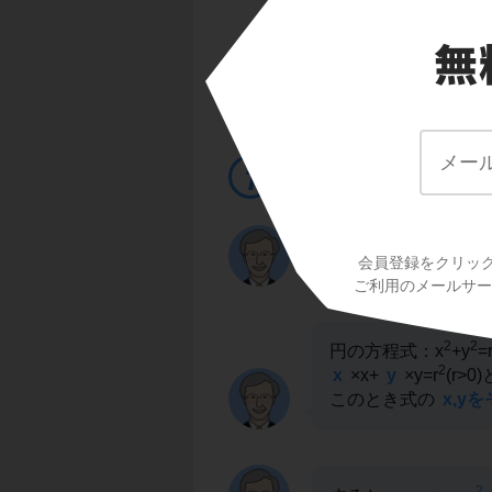
接点の座標が具体的
のポイントのように
1つのxをpに、1つ
この接線公式はどう
会員登録をクリッ
ご利用のメールサービ
2
2
円の方程式：x
+y
=
2
x
×x+
y
×y=r
(r>
このとき式の
x,y
2