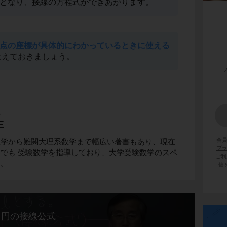
となり、接線の方程式ができあがります。
点の座標が具体的にわかっているときに使える
覚えておきましょう。
生
生
会
数学から難関大理系数学まで幅広い著書もあり、現在
プ
でも 受験数学を指導しており、大学受験数学のスペ
ご利
す。
信
円の接線公式