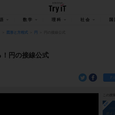
語
数学
理科
社会
国
Ⅱ
図形と方程式
円
円の接線公式
る！円の接線公式
この授
勉強中
ste
ポイ