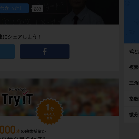
283
達にシェアしよう！
式と
複素
三角
指数
微分