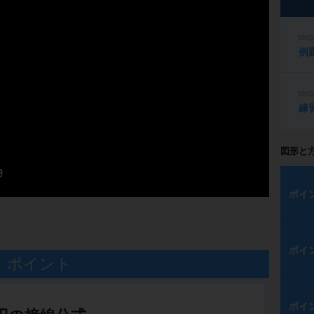
ste
例
ste
練
図形と
ポイ
ポイ
ポイント
ポイ