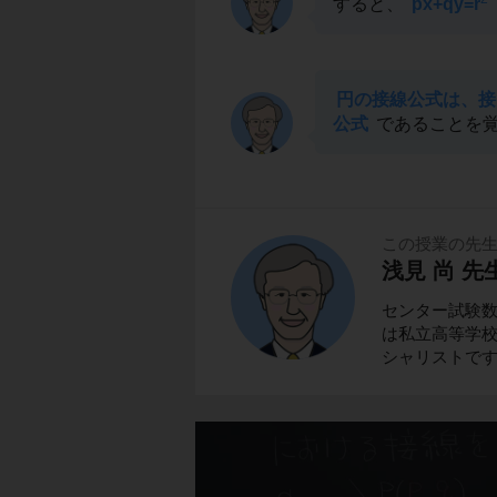
すると、
px+qy=r
円の接線公式は、接
公式
であることを
この授業の先
浅見 尚 先
センター試験
は私立高等学校
シャリストで