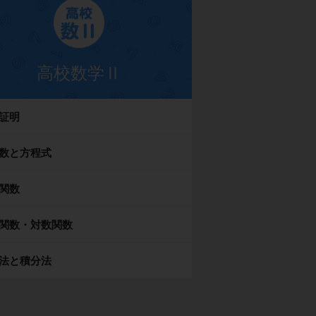
高校数学Ⅱ
証明
数と方程式
関数
関数・対数関数
法と積分法