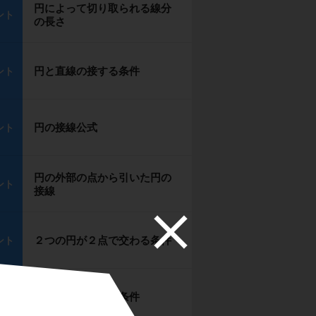
円によって切り取られる線分
ント
の長さ
円と直線の接する条件
ント
円の接線公式
ント
円の外部の点から引いた円の
ント
接線
２つの円が２点で交わる条件
ント
２つの円が接する条件
ント