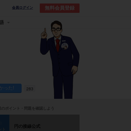
無料会員登録
会員ログイン
語
283
業のポイント・問題を確認しよう
p1
円の接線公式
ント