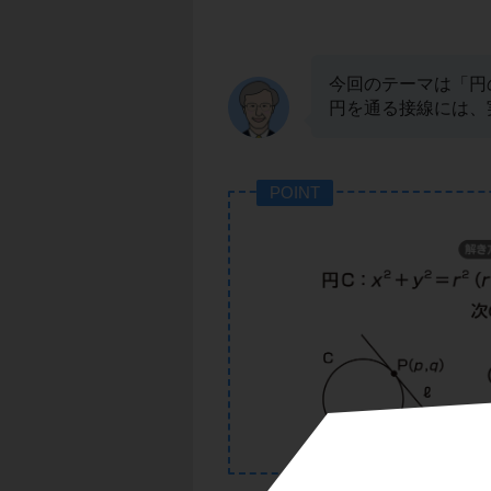
今回のテーマは「円
円を通る接線には、
POINT