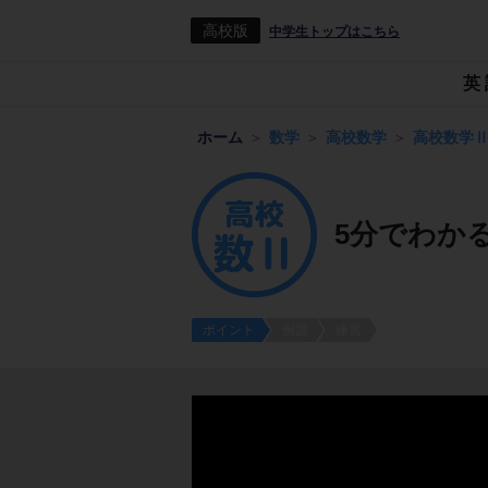
高校版
中学生トップはこちら
英
ホーム
数学
高校数学
高校数学
5分でわか
ポイント
例題
練習