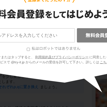
ポイ
にわかっているとき、接点を通る直線の式が上
表せるんですね。
円
のyをqに変える！
覚えたらいいのでしょうか？
クまたはタップすると、
利用規約及びプライバシーポリシー
に同意した
スで @try-it.jp からのメールの受信を許可して下さい。詳しくは
こち
2
r
を少し変形して、
0)とします。
をそれぞれp,qに置き換え
ましょう。