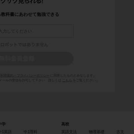
る教科書にあわせて勉強できる
利用規約・プライバシーポリシー
に同意したものとみなします。
 からのメールの受信を許可して下さい。詳しくは
こちら
をご覧ください。
中学
高校
中1英語
中1理科
英語文法
物理基礎
古文