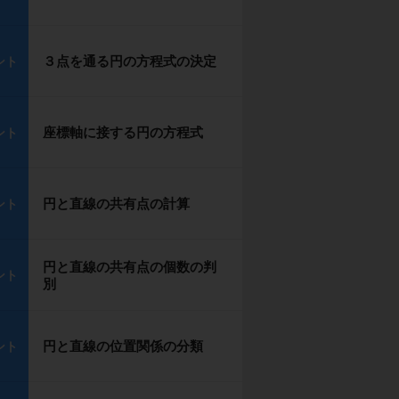
３点を通る円の方程式の決定
ント
座標軸に接する円の方程式
ント
円と直線の共有点の計算
ント
円と直線の共有点の個数の判
ント
別
円と直線の位置関係の分類
ント