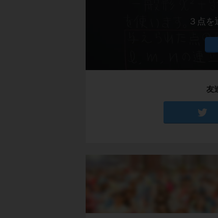
３点を
友