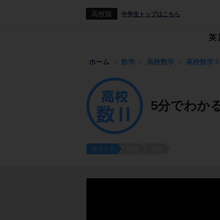
高校版
中学生トップはこちら
英
ホーム
数学
高校数学
高校数学
5分でわか
ポイント
例題
練習