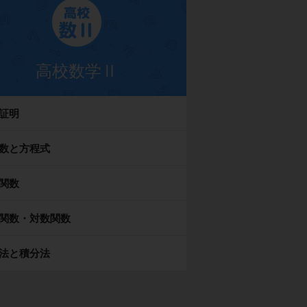
高校数学Ⅱ
証明
数と方程式
関数
関数・対数関数
法と積分法