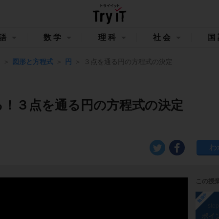
語
数学
理科
社会
国
Ⅱ
図形と方程式
円
３点を通る円の方程式の決定
る！３点を通る円の方程式の決定
この授
勉強中
ste
ポイ