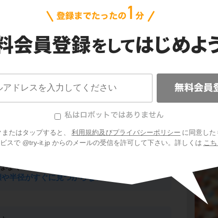
my+n=0
ポイ
円
知数
です。
与えられた3点の座標を円の方程式
してl,m,nの連立方程式
を作りましょう。後
式を解いてあげればl,m,nの値が求まります
ないときは一般形
クまたはタップすると、
利用規約及びプライバシーポリシー
に同意した
スで @try-it.jp からのメールの受信を許可して下さい。詳しくは
こち
はなく一般形を使うのでしょうか？
標や半径がすぐに見つからないから
です。