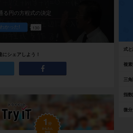
通る円の方程式の決定
130
式と
達にシェアしよう！
複素
三角
指数
微分