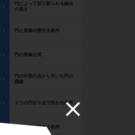
円によって切り取られる線分
ント
の長さ
円と直線の接する条件
ント
円の接線公式
ント
円の外部の点から引いた円の
ント
接線
２つの円が２点で交わる条件
ント
２つの円が接する条件
ント