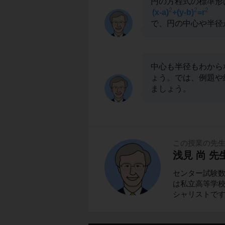
円の方程式の標準形
2
2
2
(x-a)
+(y-b)
=r
で、円の中心や半径
中心も半径もわから
ょう。では、例題や
ましょう。
この授業の先
浅見 尚 先
センター試験
は私立高等学校
シャリストで