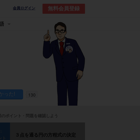
無料会員登録
会員ログイン
語
130
業のポイント・問題を確認しよう
p1
３点を通る円の方程式の決定
ント