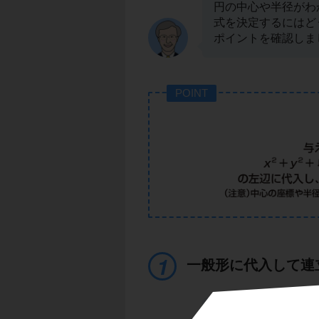
円の中心や半径がわ
式を決定するにはど
ポイントを確認しま
POINT
一般形に代入して連
3点を通る円の方程