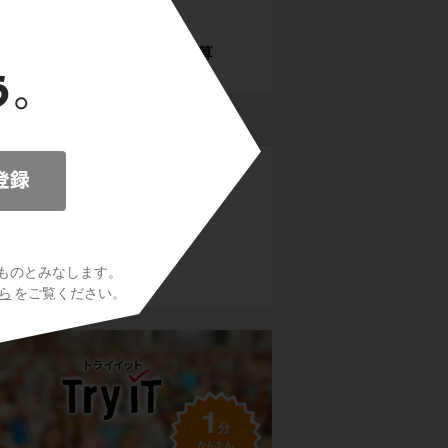
２つの円の共有点の計算
ント
点と直線
軌跡と領域
ものとみなします。
ら
をご覧ください。