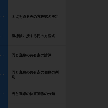
３点を通る円の方程式の決定
ント
座標軸に接する円の方程式
ント
円と直線の共有点の計算
ント
円と直線の共有点の個数の判
ント
別
円と直線の位置関係の分類
ント