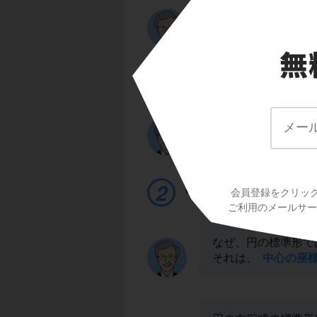
2
2
一般形：x
+y
+lx+
を使います。
この時、l,m,nは
未
の一般形の左辺に代入
はこの3つの連立方程
ね。
中心も半径もわから
会員登録をクリッ
ご利用のメールサービ
なぜ、円の標準形で
それは、
中心の座