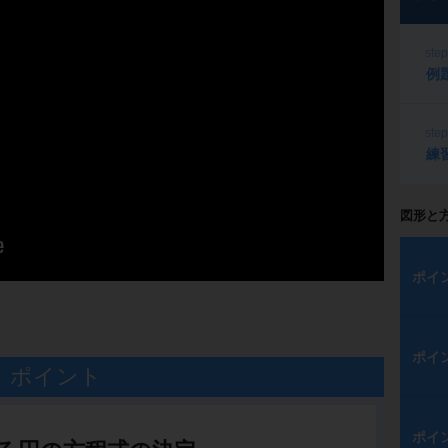
ste
例
ste
練
図形と
ポイ
ポイ
ポイント
ポイ