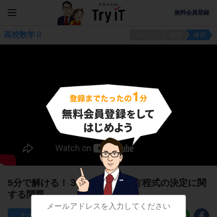
無料会員登録
高校数学Ⅱ
ポイント
例題
練習
5分で解ける！３点を通る円の方程式の決定に関
する問題
202