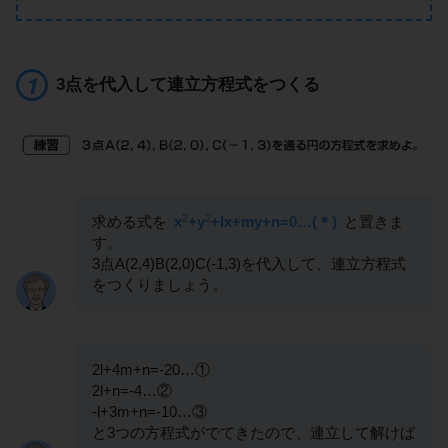
3点を代入して連立方程式をつくる
2
2
求める式を
x
+y
+lx+my+n=0…(＊)
と置きま
す。
3点A(2,4)B(2,0)C(-1,3)を代入して、連立方程式
をつくりましょう。
2l+4m+n=-20…①
2l+n=-4…②
-l+3m+n=-10…③
と3つの方程式がでてきたので、連立して解けば