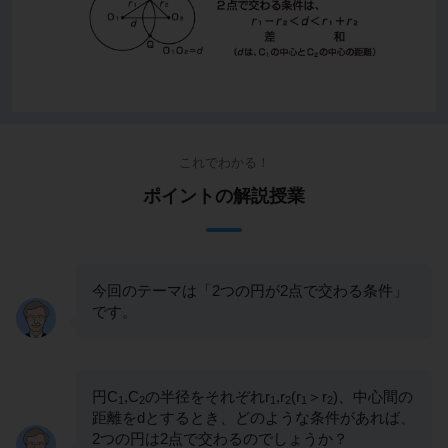
これでわかる！
ポイントの解説授業
今回のテーマは「2つの円が2点で交わる条件」
です。
円C
,C
の半径をそれぞれr
,r
(r
＞r
)、中心間の
1
2
1
2
1
2
距離をdとするとき、どのような条件があれば、
2つの円は2点で交わるのでしょうか？