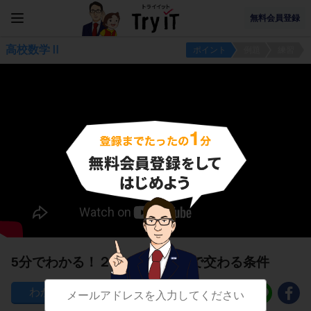
無料会員登録
高校数学Ⅱ
ポイント
例題
練習
5分でわかる！２つの円が２点で交わる条件
73