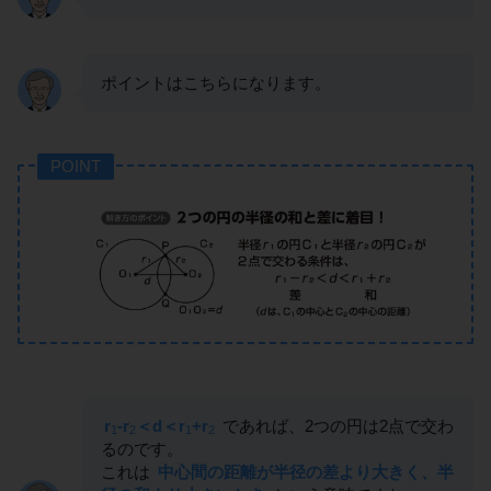
ポイントはこちらになります。
POINT
r
-r
＜d＜r
+r
であれば、2つの円は2点で交わ
1
2
1
2
るのです。
これは
中心間の距離が半径の差より大きく、半