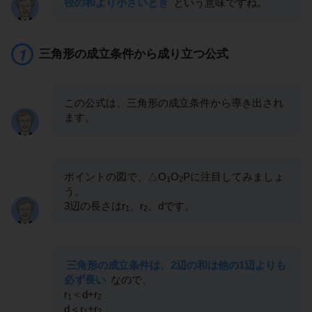
径の和より小さいとき
という意味ですね。
三角形の成立条件から成り立つ公式
この公式は、三角形の成立条件から導き出され
ます。
ポイントの図で、△O
O
Pに注目してみましょ
1
2
う。
3辺の長さはr
、r
、dです。
1
2
三角形の成立条件は、2辺の和は他の1辺よりも
必ず長い
なので、
r
＜d+r
1
2
d＜r
+r
1
2