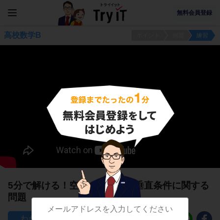
無料会員登録
高校数学B
ポイント
例題
練習
5分で解ける！空間ベクトルの垂直条件に関する
問題
41