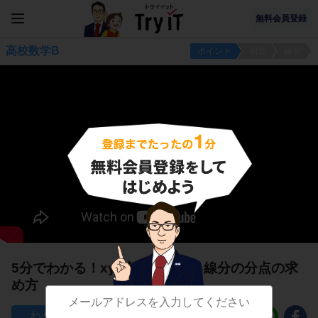
無料会員登録
高校数学B
ポイント
例題
練習
5分でわかる！xyz空間における線分の分点の求
め方
47