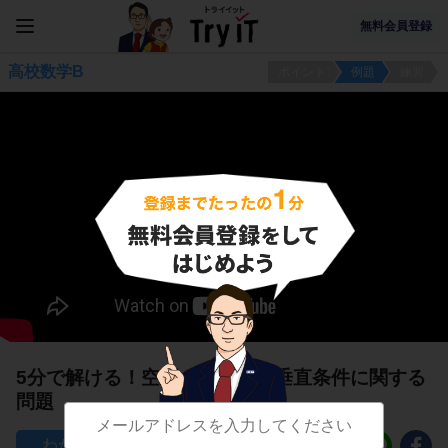
無料会員登録
高校数学B
ポイント
例題
練習
5分で解ける！空間ベクトルの垂直条件に関する
問題
13