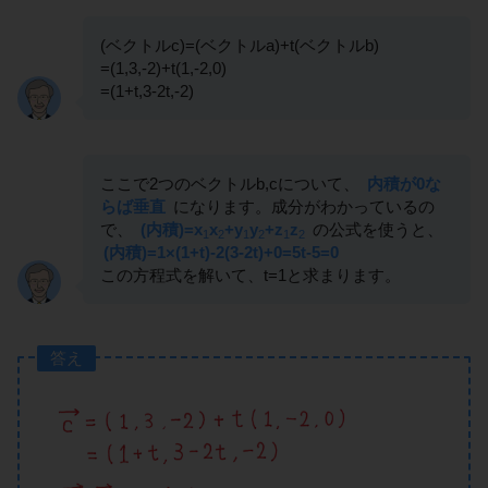
(ベクトルc)=(ベクトルa)+t(ベクトルb)
=(1,3,-2)+t(1,-2,0)
=(1+t,3-2t,-2)
ここで2つのベクトルb,cについて、
内積が0な
らば垂直
になります。成分がわかっているの
で、
(内積)=x
x
+y
y
+z
z
の公式を使うと、
1
2
1
2
1
2
(内積)=1×(1+t)-2(3-2t)+0=5t-5=0
この方程式を解いて、t=1と求まります。
答え