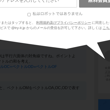
トルOA,OC,ODで表現します。すべて
始点は
ね。点Mは、問題文よりDFの中点なので、
ルOD+ベクトルOF)/2
……①
す。
クまたはタップすると、
利用規約及びプライバシーポリシー
に同意した
スで @try-it.jp からのメールの受信を許可して下さい。詳しくは
こち
、基本3ベクトルの和
Dは平行六面体の対角線ですね。ポイントよ
クトルの和を考え、
ルOC+ベクトルOD=ベクトルOF
会
プ
ご利
信
、ベクトルOMをベクトルOA,OC,ODで表す