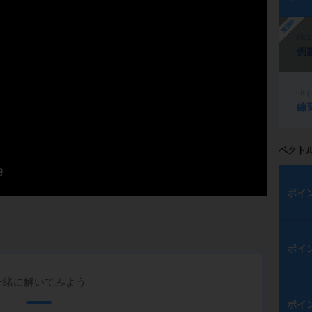
勉強中
ste
例
ste
練
ベクト
ポイ
ポイ
一緒に解いてみよう
ポイ