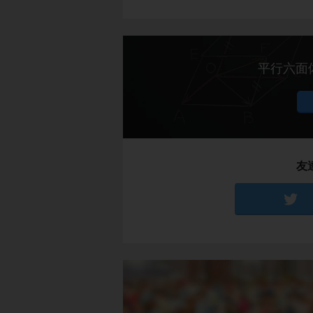
平行六面
友