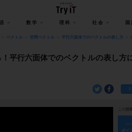
語
数学
理科
社会
国
ベクトル
空間ベクトル
平行六面体でのベクトルの表し方
る！平行六面体でのベクトルの表し方
この授
ste
ポイ