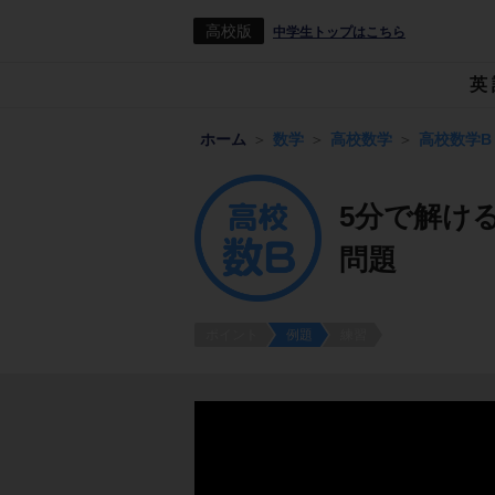
高校版
中学生トップはこちら
英
ホーム
数学
高校数学
高校数学B
5分で解け
問題
ポイント
例題
練習