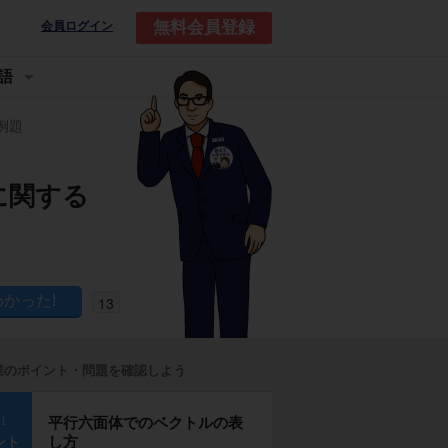
無料会員登録
会員ログイン
語
例題
に関する
13
業のポイント・問題を確認しよう
p1
平行六面体でのベクトルの表
し方
ント