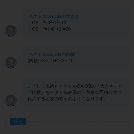
ベクトルOA,OBの大きさ
2
2
2
｜OA｜
=3
+1
=10
2
2
2
｜OB｜
=(-4)
+2
=20
ベクトルOA,OBの内積
(内積)=3×(-4)+1×2=-10
こうして求めたベクトルOA,OBの「大きさ」と
「内積」をベクトル表示の三角形の面積公式に
代入すると次の答えのようになります。
答え