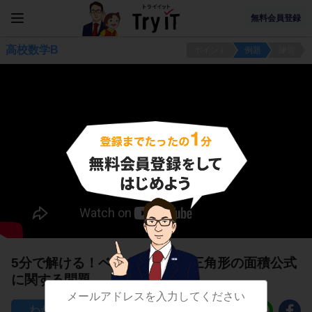
無料会員登録
高校数学B
ポイント
例題
練習
5分で解ける！ベクトル表示の三角形の面積公式
に関する問題
18