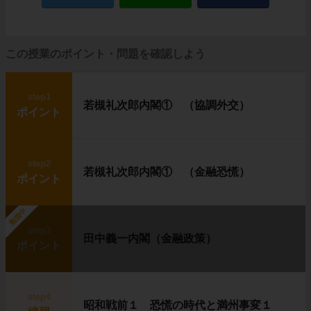
この授業のポイント・問題を確認しよう
step1
若槻礼次郎内閣① （協調外交）
ポイント
step2
若槻礼次郎内閣① （金融恐慌）
ポイント
勉強中
step3
田中義一内閣（金融政策）
ポイント
step4
昭和戦前１ 恐慌の時代と満州事変１