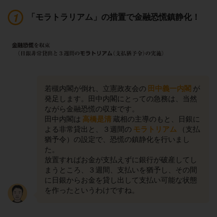
「モラトラリアム」の措置で金融恐慌鎮静化！
若槻内閣が倒れ、立憲政友会の
田中義一内閣
が
発足します。田中内閣にとっての急務は、当然
ながら金融恐慌の収束です。
田中内閣は
高橋是清
蔵相の主導のもと、日銀に
よる非常貸出と、３週間の
モラトリアム
（支払
猶予令）の設定で、恐慌の鎮静化を行いまし
た。
放置すればお金が支払えずに銀行が破産してし
まうところ、３週間、支払いを猶予し、その間
に日銀からお金を貸し出して支払い可能な状態
を作ったというわけですね。