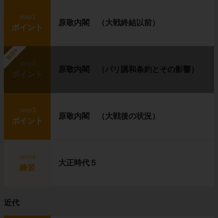
step1
原敬内閣 （大戦終結以前）
ポイント
勉強中
step2
原敬内閣 （パリ講和条約とその影響）
ポイント
step3
原敬内閣 （大戦後の状況）
ポイント
step4
大正時代５
練習
近代