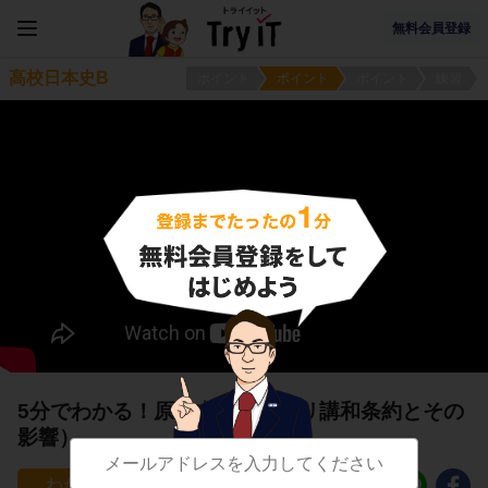
無料会員登録
高校日本史B
ポイント
ポイント
ポイント
練習
5分でわかる！原敬内閣 （パリ講和条約とその
影響）
57