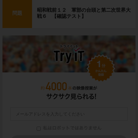
昭和戦前１２ 軍部の台頭と第二次世界大
問題
戦６ 【確認テスト】