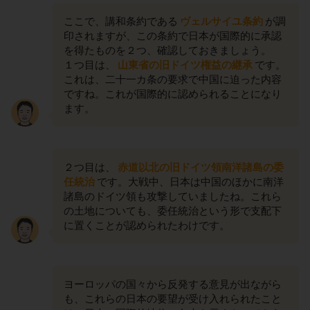
ここで、講和条約である
ヴェルサイユ条約
が調
印されますが、この条約で日本が国際的に承認
を得たものを２つ、確認しておきましょう。
１つ目は、
山東省の旧ドイツ権益の継承
です。
これは、二十一カ条の要求で中国に迫った内容
ですね。これが国際的に認められることになり
ます。
２つ目は、
赤道以北の旧ドイツ領南洋諸島の委
任統治
です。大戦中、日本は中国のほかに南洋
諸島のドイツ領も攻撃していましたね。これら
の土地についても、委任統治という形で支配下
に置くことが認められたわけです。
ヨーロッパの国々から反発する意見が出ながら
も、これらの日本の要望が受け入れられたこと