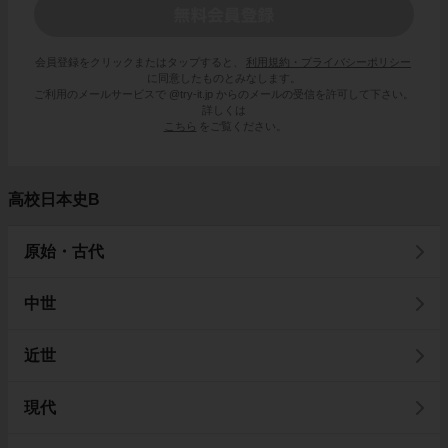
会員登録をクリックまたはタップすると、
利用規約・プライバシーポリシー
に同意したものとみなします。
ご利用のメールサービスで @try-it.jp からのメールの受信を許可して下さい。
詳しくは
こちら
をご覧ください。
高校日本史B
原始・古代
中世
近世
現代