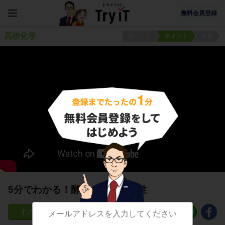
無料会員登録
高校化学
ポイント
ポイント
練習
5分でわかる！酵素の基質特異性
108