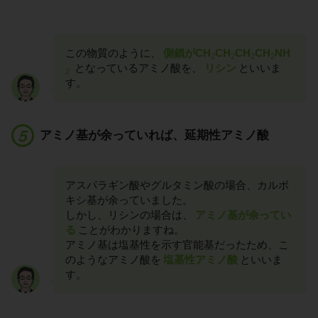
この物質のように、
側鎖がCH
CH
CH
CH
NH
2
2
2
2
となっているアミノ酸を、
リシン
といいま
2
す。
アミノ基が余っていれば、延期性アミノ酸
アスパラギン酸やグルタミン酸の場合、カルボ
キシ基が余っていました。
しかし、リシンの場合は、
アミノ基が余ってい
る
ことがわかりますね。
アミノ基は塩基性を示す官能基だったため、こ
のようなアミノ酸を
塩基性アミノ酸
といいま
す。