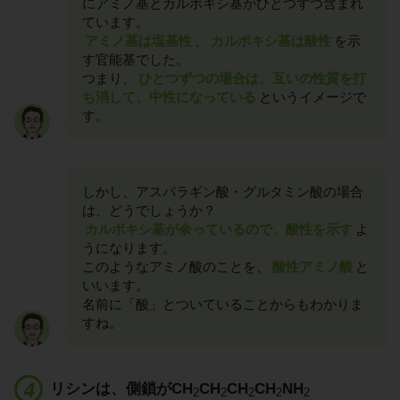
にアミノ基とカルボキシ基がひとつずつ含まれ
ています。
アミノ基は塩基性
、
カルボキシ基は酸性
を示
す官能基でした。
つまり、
ひとつずつの場合は、互いの性質を打
ち消して、中性になっている
というイメージで
す。
しかし、アスパラギン酸・グルタミン酸の場合
は、どうでしょうか？
カルボキシ基が余っているので、酸性を示す
よ
うになります。
このようなアミノ酸のことを、
酸性アミノ酸
と
いいます。
名前に「酸」とついていることからもわかりま
すね。
リシンは、側鎖がCH
CH
CH
CH
NH
2
2
2
2
2