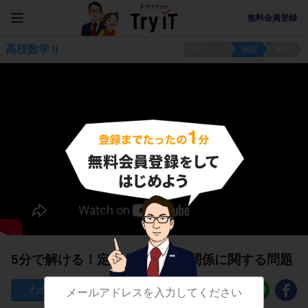
無料会員登録
高校数学Ⅱ
ポイント
例題
練習
5分で解ける！定積分と面積の関係に関する問題
44