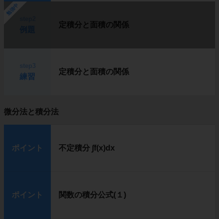
勉強中
step2
定積分と面積の関係
例題
step3
定積分と面積の関係
練習
微分法と積分法
ポイント
不定積分 ∫f(x)dx
ポイント
関数の積分公式(１)