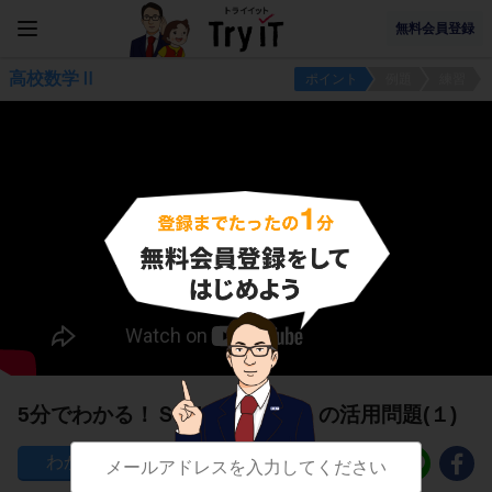
無料会員登録
高校数学Ⅱ
ポイント
例題
練習
5分でわかる！Ｓ＝|a|/6 (β-α)^3 の活用問題(１)
80