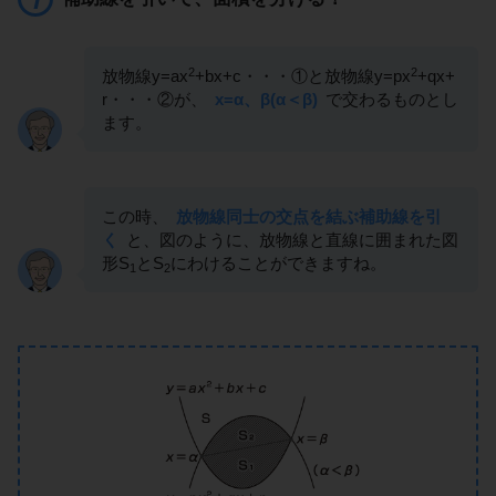
2
2
放物線y=ax
+bx+c・・・①と放物線y=px
+qx+
r・・・②が、
x=α、β(α＜β)
で交わるものとし
ます。
この時、
放物線同士の交点を結ぶ補助線を引
く
と、図のように、放物線と直線に囲まれた図
形S
とS
にわけることができますね。
1
2