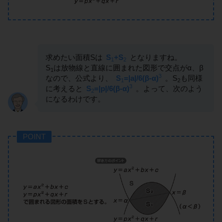
求めたい面積Sは
S
+S
となりますね。
1
2
S
は放物線と直線に囲まれた図形で交点がα、β
1
3
なので、公式より、
S
=|a|/6(β-α)
。S
も同様
1
2
3
に考えると
S
=|p|/6(β-α)
。よって、次のよう
2
になるわけです。
POINT