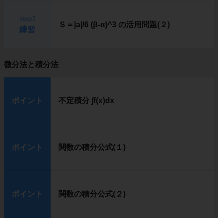
step3
Ｓ＝|a|/6 (β-α)^3 の活用問題(２)
練習
微分法と積分法
ポイント
不定積分 ∫f(x)dx
ポイント
関数の積分公式(１)
ポイント
関数の積分公式(２)