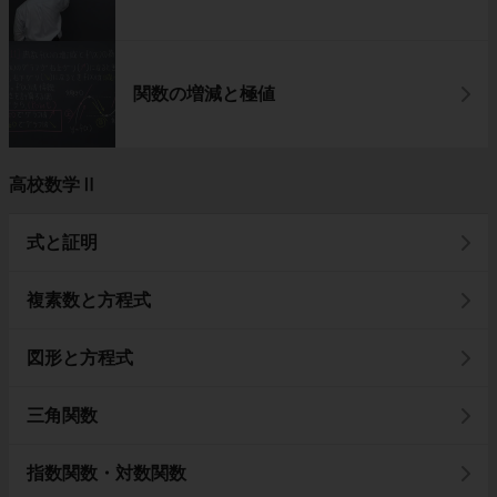
関数の増減と極値
高校数学Ⅱ
式と証明
複素数と方程式
図形と方程式
三角関数
指数関数・対数関数