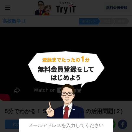
無料会員登録
高校数学Ⅱ
ポイント
例題
練習
5分でわかる！Ｓ＝|a|/6 (β-α)^3 の活用問題(２)
58