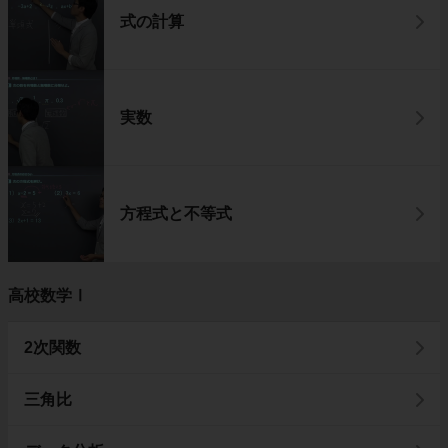
式の計算
実数
方程式と不等式
高校数学Ⅰ
2次関数
三角比