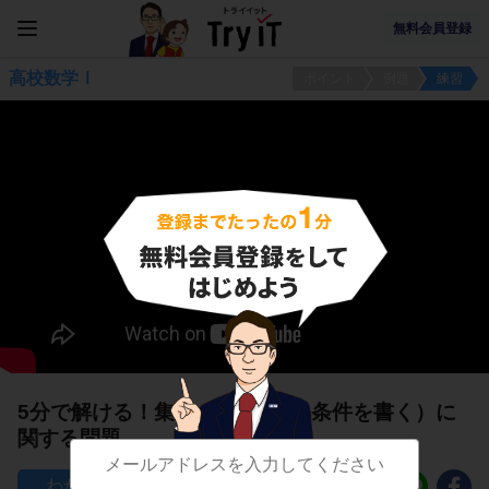
無料会員登録
高校数学Ⅰ
ポイント
例題
練習
5分で解ける！集合の表し方2（条件を書く）に
関する問題
120