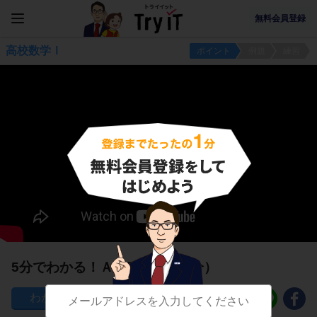
無料会員登録
高校数学Ⅰ
ポイント
例題
練習
5分でわかる！Ａ∩Ｂ（共通部分）
277