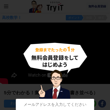
無料会員登録
高校数学Ⅰ
ポイント
例題
練習
5分でわかる！集合の表し方1（書き並べる）
309