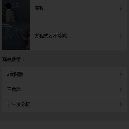
実数
方程式と不等式
高校数学Ⅰ
2次関数
三角比
データ分析