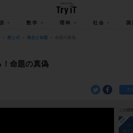
語
数学
理科
社会
国
Ⅰ
数と式
集合と命題
命題の真偽
る！命題の真偽
この授
勉強中
ste
ポイ