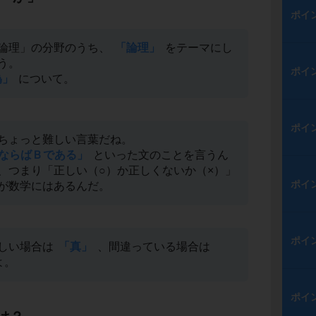
ポイ
論理」の分野のうち、
「論理」
をテーマにし
う。
ポイ
偽」
について。
ポイ
ちょっと難しい言葉だね。
ならばＢである」
といった文のことを言うん
、つまり「正しい（○）か正しくないか（×）」
ポイ
が数学にはあるんだ。
ポイ
しい場合は
「真」
、間違っている場合は
よ。
ポイ