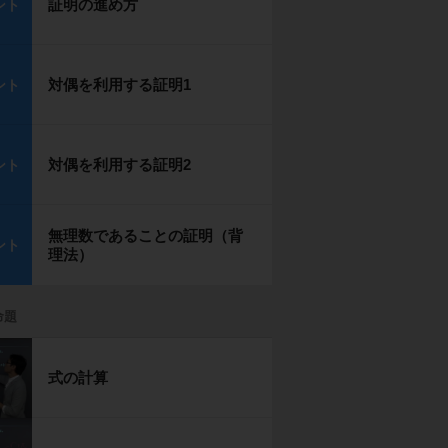
証明の進め方
ント
対偶を利用する証明1
ント
対偶を利用する証明2
ント
無理数であることの証明（背
ント
理法）
命題
式の計算