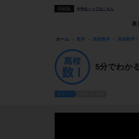
高校版
中学生トップはこちら
英
ホーム
数学
高校数学
高校数学
5分でわか
ポイント
例題
練習