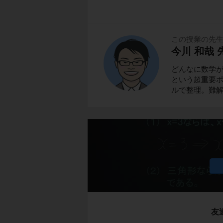
この授業の先
今川 和哉 
どんなに数学
という超重要ポ
ルで整理。難
友