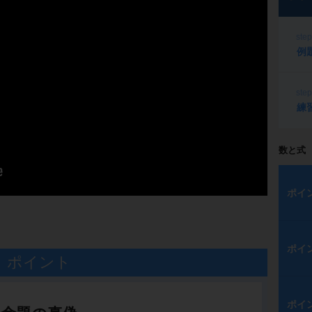
ste
例
ste
練
数と式
ポイ
ポイ
ポイント
ポイ