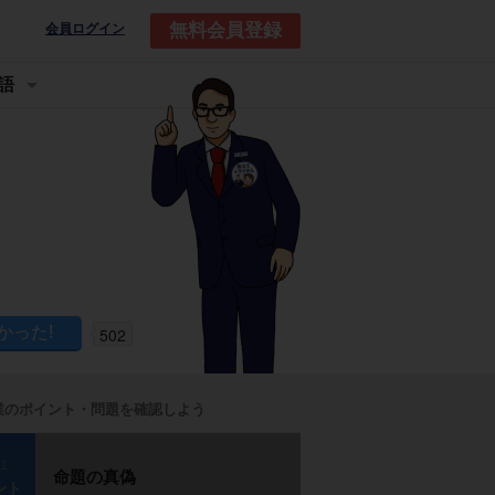
無料会員登録
会員ログイン
語
502
業のポイント・問題を確認しよう
p1
命題の真偽
ント