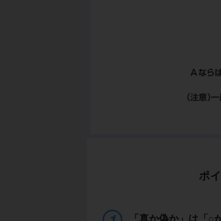
ポイ
「真か偽か」は「○