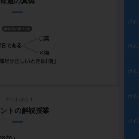
命題の真偽
ポイ
ポイ
ポイ
ポイ
これでわかる！
ントの解説授業
ポイ
か×か」