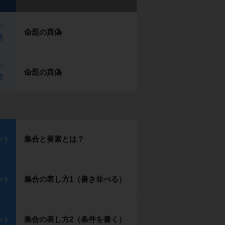
p2
命題の真偽
題
p3
命題の真偽
習
集合と要素とは？
ント
集合の表し方1（書き並べる）
ント
集合の表し方2（条件を書く）
ント