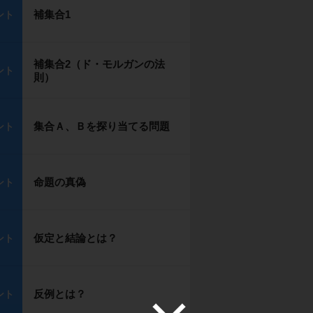
補集合1
ント
補集合2（ド・モルガンの法
ント
則）
集合Ａ、Ｂを探り当てる問題
ント
命題の真偽
ント
仮定と結論とは？
ント
反例とは？
ント