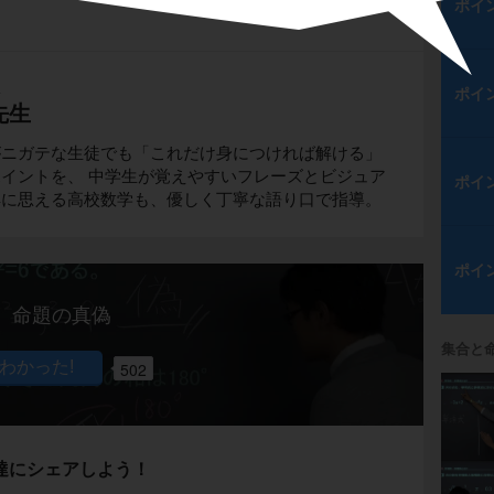
ポイ
生
ポイ
先生
がニガテな生徒でも「これだけ身につければ解ける」
イントを、 中学生が覚えやすいフレーズとビジュア
ポイ
解に思える高校数学も、優しく丁寧な語り口で指導。
ポイ
命題の真偽
集合と
502
達にシェアしよう！