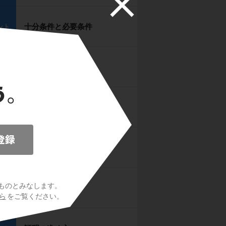
十分条件と必要条件
ント
条件の否定
ント
「かつ」「または」の否定
ント
逆・裏とは？
ント
ものとみなします。
対偶とは？
ント
ら
をご覧ください。