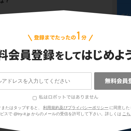
は？
ポイ
意するポイントがあるよ。
け正しい」
とき。これは、数学では
「偽」
と
ポイ
、「真」にはならない
。数学のルールは厳し
ポイ
ポイ
クまたはタップすると、
利用規約及びプライバシーポリシー
に同意した
ポイ
スで @try-it.jp からのメールの受信を許可して下さい。詳しくは
こち