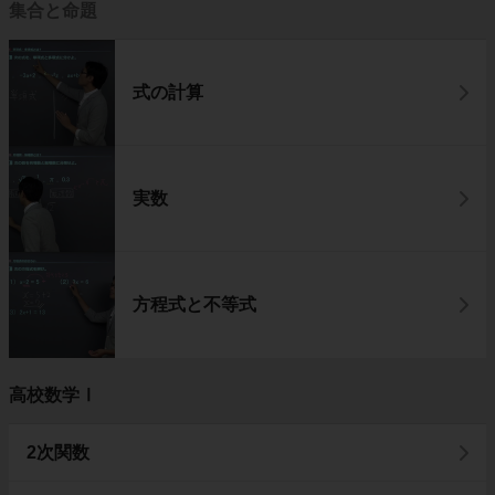
集合と命題
式の計算
実数
方程式と不等式
高校数学Ⅰ
2次関数