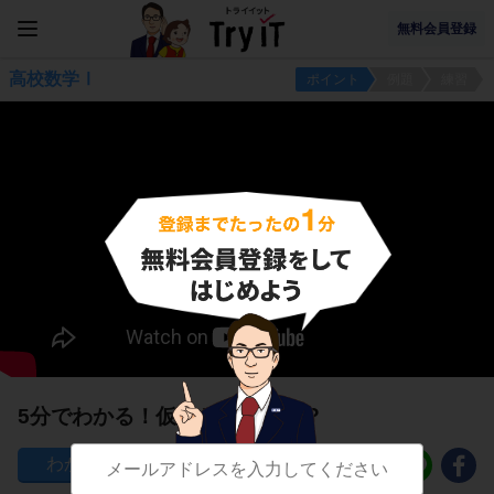
無料会員登録
高校数学Ⅰ
ポイント
例題
練習
5分でわかる！仮定と結論とは？
230