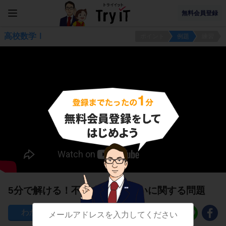
無料会員登録
高校数学Ⅰ
ポイント
例題
練習
5分で解ける！不等式のおさらいに関する問題
130