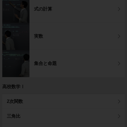
式の計算
実数
集合と命題
高校数学Ⅰ
2次関数
三角比