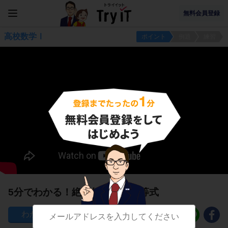
無料会員登録
高校数学Ⅰ
ポイント
例題
練習
5分でわかる！絶対値を含む不等式
568