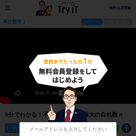
無料会員登録
高校数学Ⅰ
ポイント
例題
練習
5分でわかる！不等式を満たす最大の自然数ｎ
201