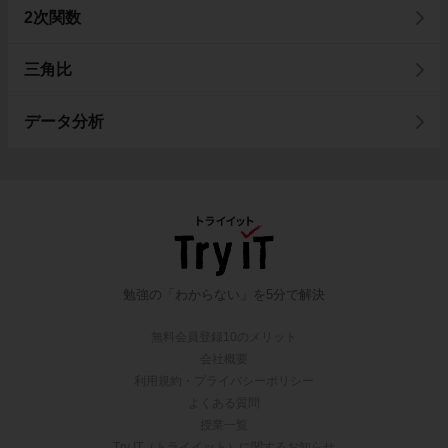
2次関数
三角比
データ分析
勉強の「わからない」を5分で解決
無料会員登録10のメリット
会社概要
利用規約・プライバシーポリシー
よくある質問
授業一覧
Try IT（トライイット）に関するお知らせ