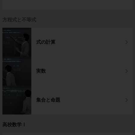
方程式と不等式
式の計算
実数
集合と命題
高校数学Ⅰ