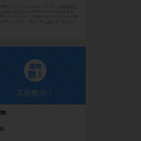
員登録をクリックまたはタップすると、
利用規約・
ライバシーポリシー
に同意したものとみなします。
用のメールサービスで @try-it.jp からのメールの受
を許可して下さい。詳しくは
こちら
をご覧くださ
い。
高校数学Ⅰ
関数
比