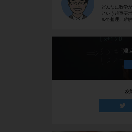
どんなに数学
という超重要ポ
ルで整理。難
連
友