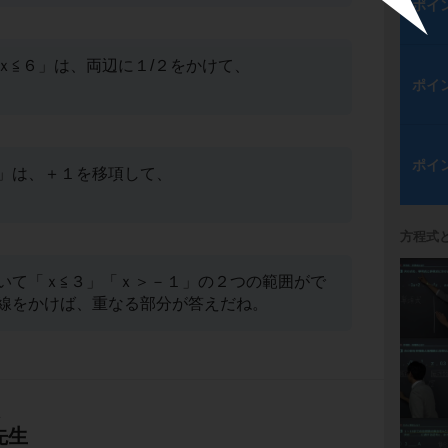
ポイ
ｘ≦６」は、両辺に１/２をかけて、
ポイ
ポイ
」は、＋１を移項して、
方程式
いて「ｘ≦３」「ｘ＞－１」の２つの範囲がで
線をかけば、重なる部分が答えだね。
生
先生