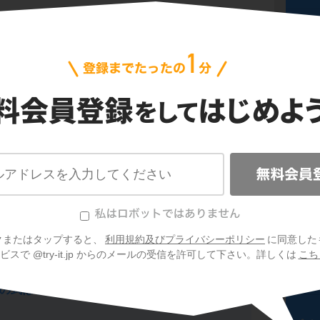
理しよう
ポイ
トを確認しよう。
ポイ
ポイ
ポイ
クまたはタップすると、
利用規約及びプライバシーポリシー
に同意した
スで @try-it.jp からのメールの受信を許可して下さい。詳しくは
こち
ポイ
の式は下の式でそれぞれ整理
してから図をか