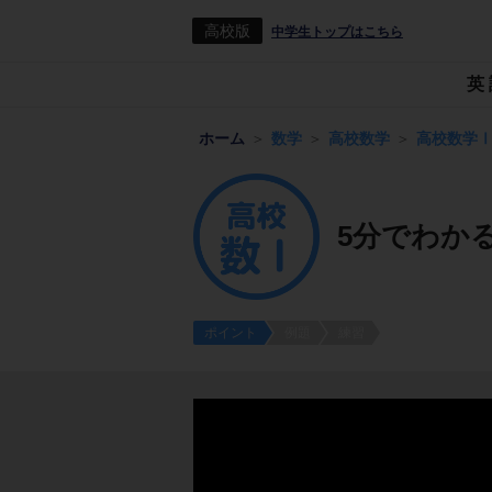
高校版
中学生トップはこちら
英
ホーム
数学
高校数学
高校数学
5分でわか
ポイント
例題
練習