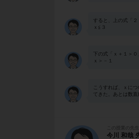
すると、上の式「２
ｘ≦３
下の式「ｘ＋１＞０
ｘ＞－１
こうすれば、ｘにつ
てきた。あとは数直
この授業の先
今川 和哉 