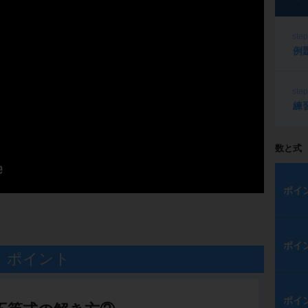
ste
例
ste
練
数と式
ポイ
ポイ
ポイント
ポイ