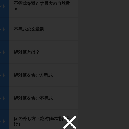
不等式を満たす最大の自然数
ント
ｎ
不等式の文章題
ント
絶対値とは？
ント
絶対値を含む方程式
ント
絶対値を含む不等式
ント
|x|の外し方（絶対値の場合分
ント
け）