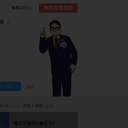
無料会員登録
会員ログイン
語
150
業のポイント・問題を確認しよう
p1
連立不等式の解き方2
ント