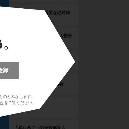
「場合分け」が必要な絶対値
ント
の式
２次方程式の解き方1（因数分
ント
解）
２次方程式の解き方2（解の公
ント
式）
2次方程式の実数解の個数
ント
ものとみなします。
ら
をご覧ください。
判別式Dとは？
ント
「異なる２つの実数解をも