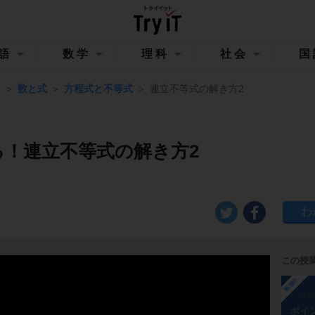
語
数学
理科
社会
国
Ⅰ
数と式
方程式と不等式
連立不等式の解き方2
る！連立不等式の解き方2
この授
勉強中
ste
ポイ