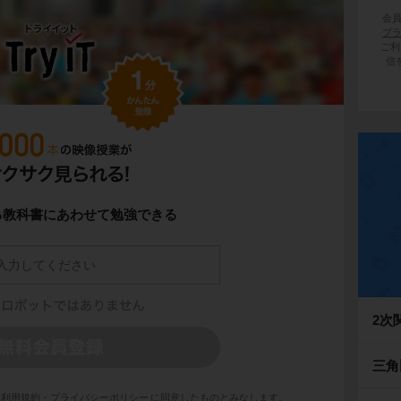
会
プ
ご利
信
る教科書にあわせて勉強できる
2次
三角
利用規約・プライバシーポリシー
に同意したものとみなします。