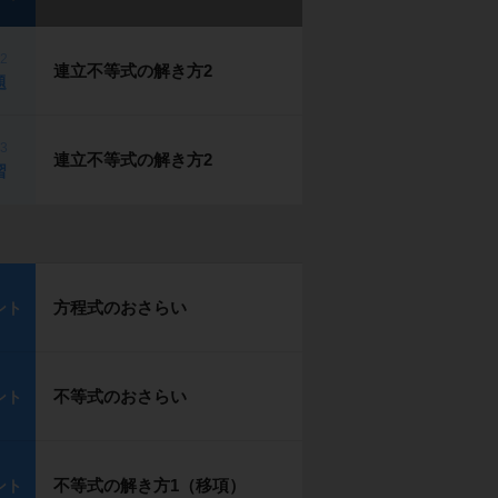
p2
連立不等式の解き方2
題
p3
連立不等式の解き方2
習
方程式のおさらい
ント
不等式のおさらい
ント
不等式の解き方1（移項）
ント