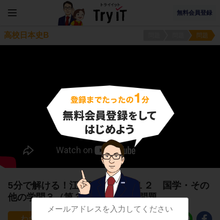
無料会員登録
高校日本史B
問題
問題
問題
5分で解ける！江戸時代の学問１２ 国学・その
他の学問３（第３問）に関する問題
10