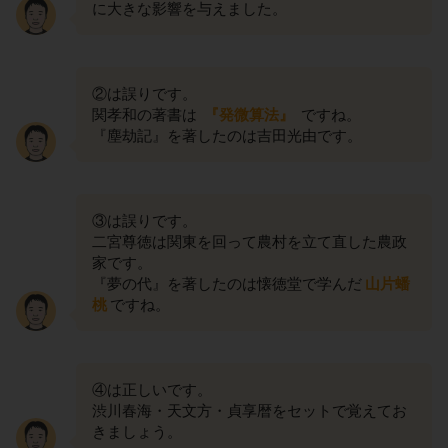
に大きな影響を与えました。
②は誤りです。
関孝和の著書は
『発微算法』
ですね。
『塵劫記』を著したのは吉田光由です。
③は誤りです。
二宮尊徳は関東を回って農村を立て直した農政
家です。
『夢の代』を著したのは懐徳堂で学んだ
山片蟠
桃
ですね。
④は正しいです。
渋川春海・天文方・貞享暦をセットで覚えてお
きましょう。