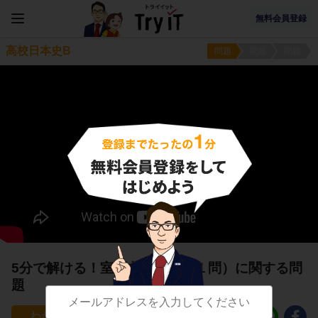
無料会員登録
高校日本史B
問題
問題
問題
5分で解ける！室町文化６（第１問）に関する問
題
26