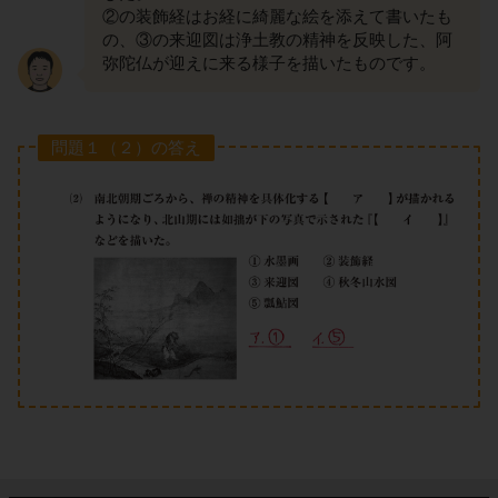
②の装飾経はお経に綺麗な絵を添えて書いたも
の、③の来迎図は浄土教の精神を反映した、阿
弥陀仏が迎えに来る様子を描いたものです。
問題１（２）の答え