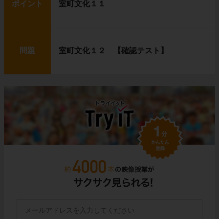
ポイント
室町文化１１
問題
室町文化１２ 【確認テスト】