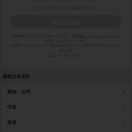
会員登録をクリックまたはタップすると、
利用規約・プライバシーポリシー
に同意したものとみなします。
ご利用のメールサービスで @try-it.jp からのメールの受信を許可して下さい。
詳しくは
こちら
をご覧ください。
高校日本史B
原始・古代
中世
近世