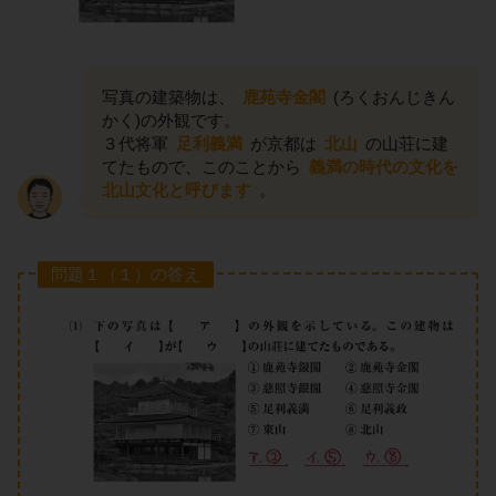
写真の建築物は、
鹿苑寺金閣
(ろくおんじきん
かく)の外観です。
３代将軍
足利義満
が京都は
北山
の山荘に建
てたもので、このことから
義満の時代の文化を
北山文化と呼びます
。
問題１（１）の答え