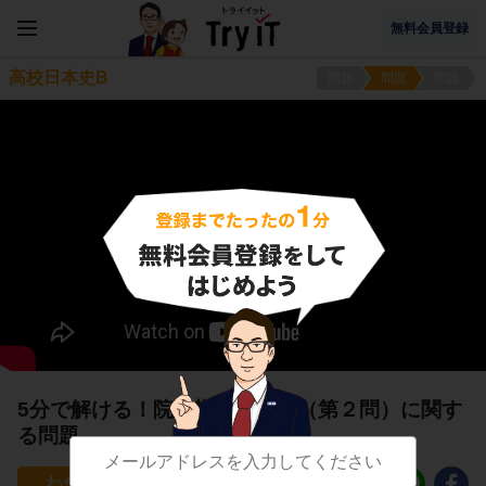
無料会員登録
高校日本史B
問題
問題
問題
5分で解ける！院政期の文化３（第２問）に関す
る問題
16