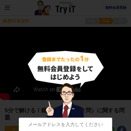
無料会員登録
高校日本史B
問題
問題
問題
5分で解ける！鎌倉文化６（第２問）に関する問
題
7