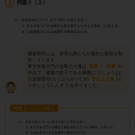
問題２（２）
鎌倉時代には、奈良仏師たちが優れた彫刻を制
作しています。
東大寺南大門の金剛力士像は
運慶
・
快慶
の
作品で、運慶の息子である康勝(こうしょう)は
六波羅蜜寺(ろくはらみつじ)の
空也上人像
(く
うやしょうにんぞう)を作りました。
問題２（２）の答え